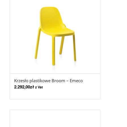
Krzesło plastikowe Broom – Emeco
2.292,00
zł
z Vat