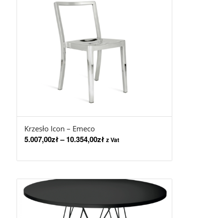
Krzesło Icon – Emeco
5.007,00
zł
–
10.354,00
zł
z Vat