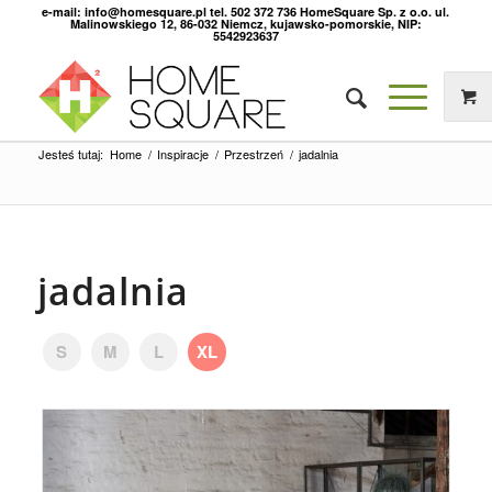
e-mail: info@homesquare.pl tel. 502 372 736 HomeSquare Sp. z o.o. ul.
Malinowskiego 12, 86-032 Niemcz, kujawsko-pomorskie, NIP:
5542923637
Jesteś tutaj:
Home
/
Inspiracje
/
Przestrzeń
/
jadalnia
jadalnia
S
M
L
XL