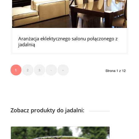
Aranżacja eklektycznego salonu połączonego z
jadalnią
1
2
3
›
»
Strona 1 z 12
Zobacz produkty do jadalni: