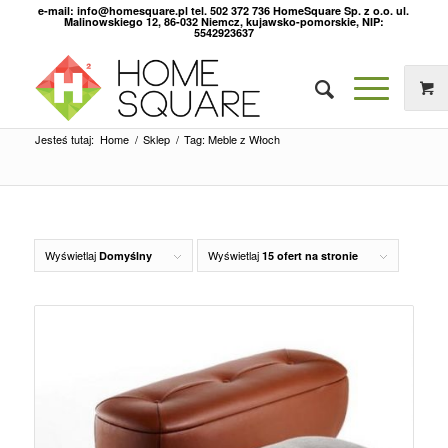
e-mail: info@homesquare.pl tel. 502 372 736 HomeSquare Sp. z o.o. ul.
Malinowskiego 12, 86-032 Niemcz, kujawsko-pomorskie, NIP:
5542923637
Jesteś tutaj:
Home
/
Sklep
/
Tag: Meble z Włoch
Wyświetlaj
Wyświetlaj
Domyślny
15 ofert na stronie