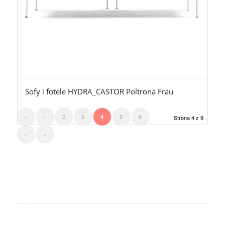
Sofy i fotele HYDRA_CASTOR Poltrona Frau
«
‹
2
3
4
5
6
Strona 4 z 9
›
»