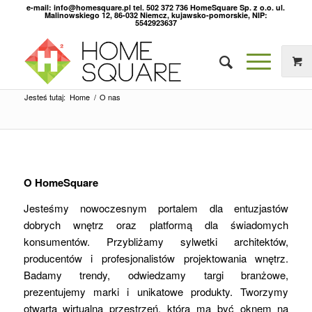
e-mail: info@homesquare.pl tel. 502 372 736 HomeSquare Sp. z o.o. ul.
Malinowskiego 12, 86-032 Niemcz, kujawsko-pomorskie, NIP:
5542923637
Jesteś tutaj:
Home
/
O nas
O HomeSquare
Jesteśmy nowoczesnym portalem dla entuzjastów
dobrych wnętrz oraz platformą dla świadomych
konsumentów. Przybliżamy sylwetki architektów,
producentów i profesjonalistów projektowania wnętrz.
Badamy trendy, odwiedzamy targi branżowe,
prezentujemy marki i unikatowe produkty. Tworzymy
otwartą wirtualną przestrzeń, która ma być oknem na