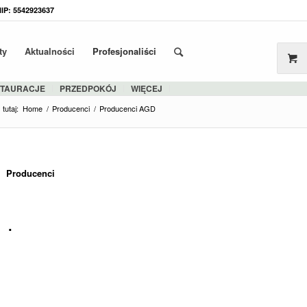
NIP: 5542923637
ty
Aktualności
Profesjonaliści
STAURACJE
PRZEDPOKÓJ
WIĘCEJ
tutaj:
Home
/
Producenci
/
Producenci AGD
Producenci