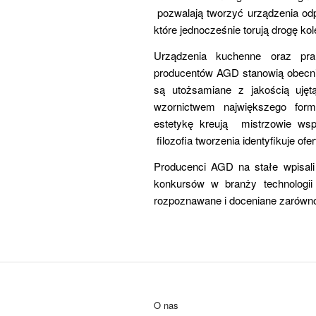
pozwalają tworzyć urządzenia od
które jednocześnie torują drogę k
Urządzenia kuchenne oraz pral
producentów AGD stanowią obecni
są utożsamiane z jakością ujętą
wzornictwem największego form
estetykę kreują mistrzowie wspó
filozofia tworzenia identyfikuje ofe
Producenci AGD na stałe wpisali
konkursów w branży technologii
rozpoznawane i doceniane zarówno 
O nas