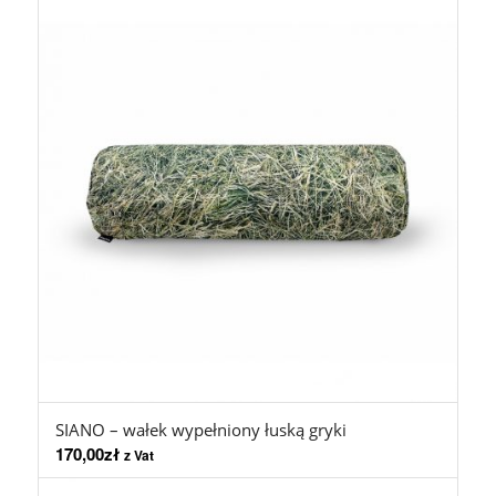
SIANO – wałek wypełniony łuską gryki
170,00
zł
z Vat