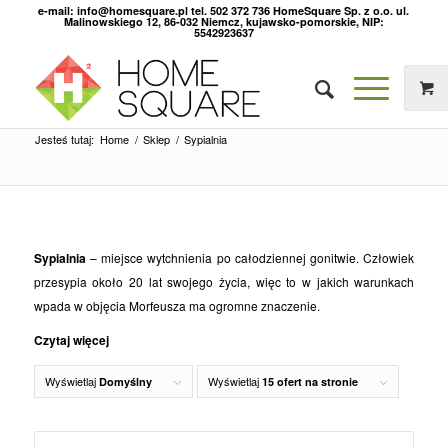
e-mail: info@homesquare.pl tel. 502 372 736 HomeSquare Sp. z o.o. ul.
Malinowskiego 12, 86-032 Niemcz, kujawsko-pomorskie, NIP:
5542923637
Jesteś tutaj:
Home
/
Sklep
/
Sypialnia
Sypialnia
– miejsce wytchnienia po całodziennej gonitwie. Człowiek
przesypia około 20 lat swojego życia, więc to w jakich warunkach
wpada w objęcia Morfeusza ma ogromne znaczenie.
Czytaj więcej
Wyświetlaj
Wyświetlaj
Domyślny
15 ofert na stronie