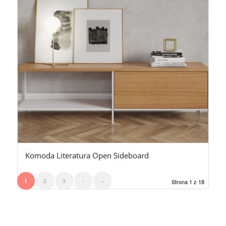
Komoda Literatura Open Sideboard
1
2
3
›
»
Strona 1 z 18