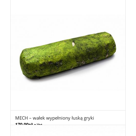
MECH – wałek wypełniony łuską gryki
170,00
zł
z Vat