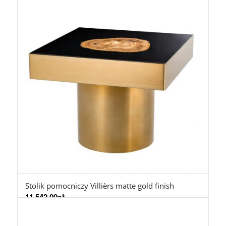
Stolik pomocniczy Villièrs matte gold finish
11.542,00
zł