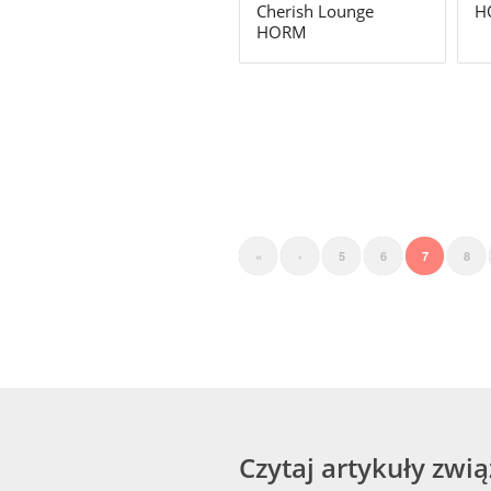
Cherish Lounge
H
HORM
«
‹
5
6
7
8
Czytaj artykuły zwi