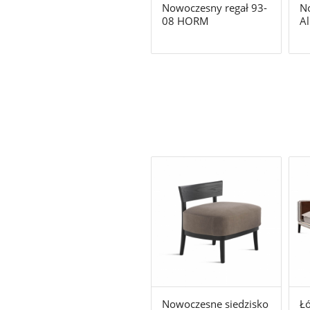
Nowoczesny regał 93-
N
08 HORM
A
Nowoczesne siedzisko
Łó