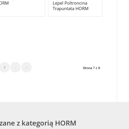
ORM
Lepel Poltroncina
Trapuntata HORM
9
›
»
Strona 7 z 9
ązane z kategorią HORM