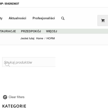
NIP: 5542923637
ty
Aktualności
Profesjonaliści
STAURACJE
PRZEDPOKÓJ
WIĘCEJ
Jesteś tutaj:
Home
/
HORM
Clear filters
KATEGORIE