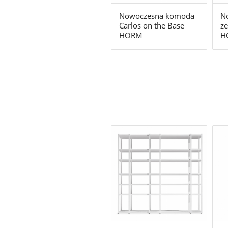
Nowoczesna komoda
No
Carlos on the Base
ze
HORM
H