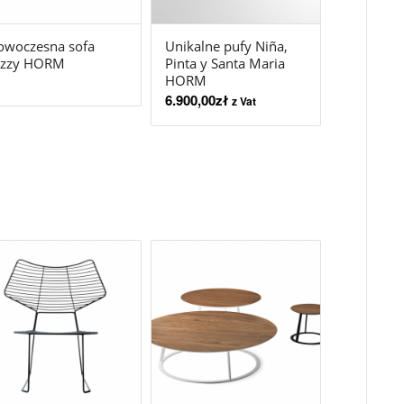
owoczesna sofa
Unikalne pufy Niña,
izzy HORM
Pinta y Santa Maria
HORM
6.900,00
zł
z Vat