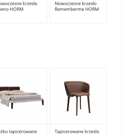
owoczesne krzesło
Nowoczesne krzesło
lieno HORM
Rememberme HORM
żko tapicerowane
Tapicerowane krzesło