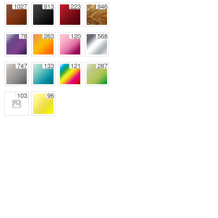
1027
913
223
946
78
263
120
568
747
133
121
287
103
96