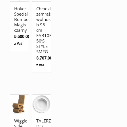
Hoker
Chłodziarko-
Special
zamrażarka
Bombo
wolnostojąca
Magis
h 96
czarny
cm
FAB10RBL2
5.500,00
zł
50’S
z Vat
STYLE
SMEG
3.707,00
zł
z Vat
Wiggle
TALERZ
Side
DO