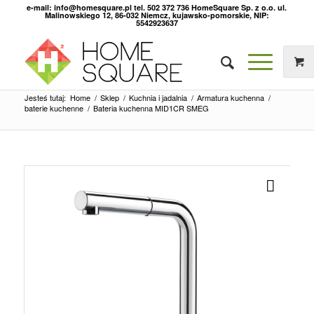
e-mail: info@homesquare.pl tel. 502 372 736 HomeSquare Sp. z o.o. ul.
Malinowskiego 12, 86-032 Niemcz, kujawsko-pomorskie, NIP:
5542923637
Jesteś tutaj:
Home
/
Sklep
/
Kuchnia i jadalnia
/
Armatura kuchenna
/
baterie kuchenne
/
Bateria kuchenna MID1CR SMEG