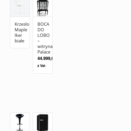
Krzesło
BOCA
Maple
DO
Iker
LOBO
białe
–
witryna
Palace
44.999,00
zł
z Vat