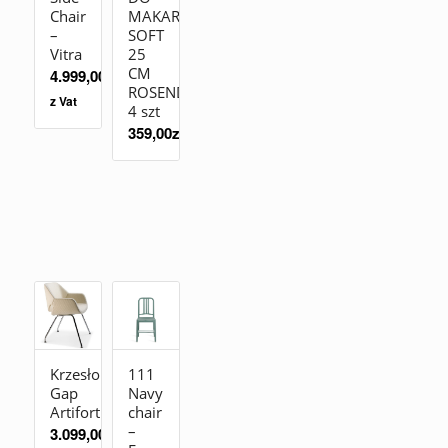
Chair
MAKARONU
–
SOFT
Vitra
25
CM
4.999,00
zł
ROSENDAHL
z Vat
4 szt
359,00
zł
Krzesło
111
Gap
Navy
Artifort
chair
–
3.099,00
zł