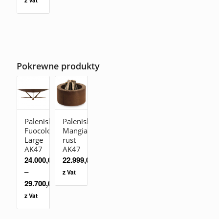
Pokrewne produkty
Palenisko
Palenisko
Fuocolo
Mangiafuoco
Large
rust
AK47
AK47
24.000,00
zł
22.999,00
zł
–
z Vat
29.700,00
zł
z Vat