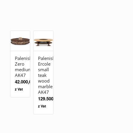
Palenisko
Palenisko
Zero
Ercole
medium
small
AK47
teak
wood
42.000,00
zł
marble
z Vat
AK47
129.500,00
zł
z Vat