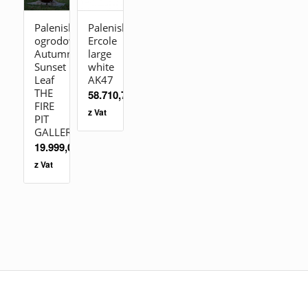
Palenisko
Palenisko
ogrodowe
Ercole
Autumn
large
Sunset
white
Leaf
AK47
THE
58.710,70
zł
FIRE
z Vat
PIT
GALLERY
19.999,00
zł
z Vat