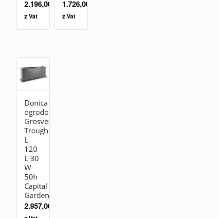
2.196,00
zł
1.726,00
zł
z Vat
z Vat
Donica
ogrodowa
Grosvenor
Trough
L
120
L 30
W
50h
Capital
Garden
2.957,00
zł
z Vat