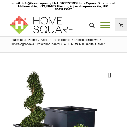
e-mail: info@homesquare.pl tel. 502 372 736 HomeSquare Sp. z o.o. ul.
Malinowskiego 12, 86-032 Niemcz, kujawsko-pomorskie, NIP:
5542923637
Jesteś tutaj:
Home
/
Sklep
/
Taras i ogród
/
Donice ogrodowe
/
Donica ogrodowa Grosvenor Planter S 40 L 40 W 40h Capital Garden