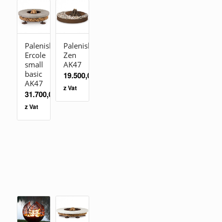
Palenisko
Palenisko
Ercole
Zen
small
AK47
basic
19.500,00
zł
AK47
z Vat
31.700,00
zł
z Vat