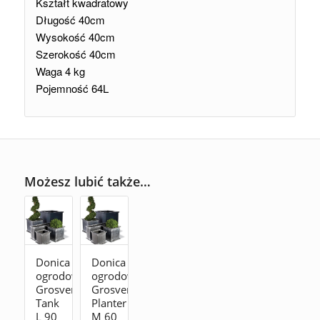
Kształt kwadratowy
Długość 40cm
Wysokość 40cm
Szerokość 40cm
Waga 4 kg
Pojemność 64L
Możesz lubić także…
Donica
Donica
ogrodowa
ogrodowa
Grosvenor
Grosvenor
Tank
Planter
L 90
M 60