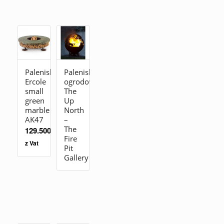
Palenisko
Palenisko
Ercole
ogrodowe
small
The
green
Up
marble
North
AK47
–
The
129.500,00
zł
Fire
z Vat
Pit
Gallery