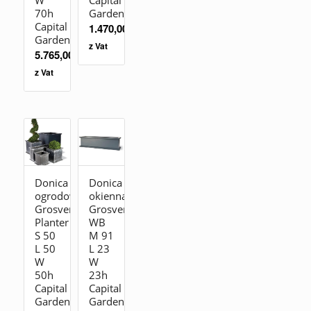
70h
Garden
Capital
1.470,00
zł
Garden
z Vat
5.765,00
zł
z Vat
Donica
Donica
ogrodowa
okienna
Grosvenor
Grosvenor
Planter
WB
S 50
M 91
L 50
L 23
W
W
50h
23h
Capital
Capital
Garden
Garden