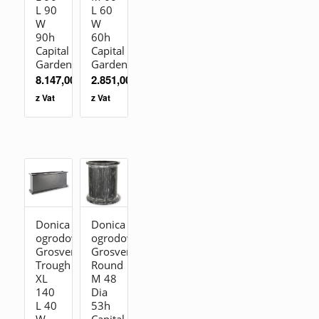
L 90
L 60
W
W
90h
60h
Capital
Capital
Garden
Garden
8.147,00
zł
2.851,00
zł
z Vat
z Vat
Donica
Donica
ogrodowa
ogrodowa
Grosvenor
Grosvenor
Trough
Round
XL
M 48
140
Dia
L 40
53h
W
Capital