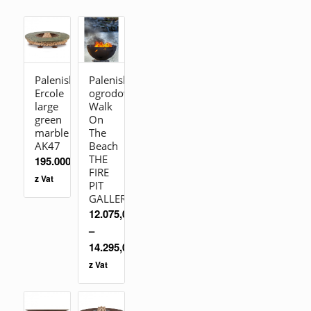
Palenisko
Palenisko
Ercole
ogrodowe
large
Walk
green
On
marble
The
AK47
Beach
THE
195.000,00
zł
FIRE
z Vat
PIT
GALLERY
12.075,00
zł
–
14.295,00
zł
z Vat