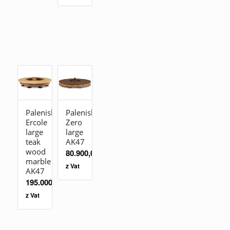
Palenisko
Palenisko
Ercole
Zero
large
large
teak
AK47
wood
80.900,00
zł
marble
z Vat
AK47
195.000,00
zł
z Vat