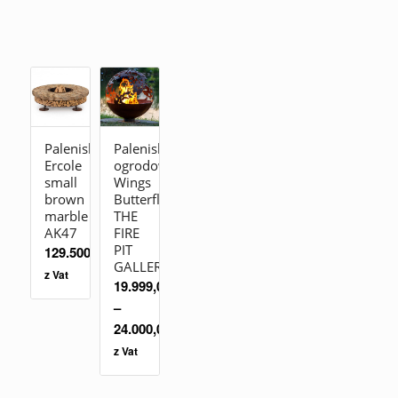
Palenisko
Palenisko
Ercole
ogrodowe
small
Wings
brown
Butterfly
marble
THE
AK47
FIRE
PIT
129.500,00
zł
GALLERY
z Vat
19.999,00
zł
–
24.000,00
zł
z Vat