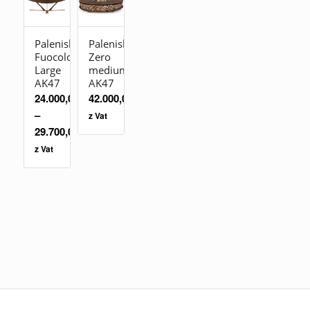
Palenisko
Palenisko
Fuocolo
Zero
Large
medium
AK47
AK47
24.000,00
zł
42.000,00
zł
–
z Vat
29.700,00
zł
z Vat