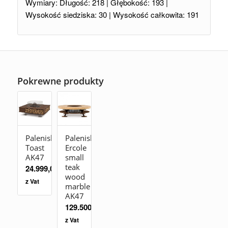
Wymiary: Długość: 218 |
Głębokość: 193 |
Wysokość siedziska: 30 |
Wysokość całkowita: 191
Pokrewne produkty
Palenisko
Palenisko
Toast
Ercole
AK47
small
teak
24.999,00
zł
wood
z Vat
marble
AK47
129.500,00
zł
z Vat