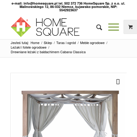
e-mail: info@homesquare.pl tel. 502 372 736 HomeSquare Sp. z o.o. ul.
Malinowskiego 12, 86-032 Niemcz, kujawsko-pomorskie, NIP:
5542923637
Jesteś tutaj:
Home
/
Sklep
/
Taras i ogród
/
Meble ogrodowe
/
Leżaki i fotele ogrodowe
/
Drewniane leżaki z baldachimem Cabana Classica