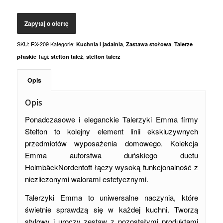
SKU:
RX-209
Kategorie:
,
,
Kuchnia i jadalnia
Zastawa stołowa
Talerze
Tagi:
,
płaskie
stelton tależ
stelton talerz
Opis
Opis
Ponadczasowe i eleganckie Talerzyki Emma firmy
Stelton to kolejny element linii ekskluzywnych
przedmiotów wyposażenia domowego. Kolekcja
Emma autorstwa duńskiego duetu
HolmbäckNordentoft łączy wysoką funkcjonalność z
niezliczonymi walorami estetycznymi.
Talerzyki Emma to uniwersalne naczynia, które
świetnie sprawdzą się w każdej kuchni. Tworzą
stylowy i uroczy zestaw z pozostałymi produktami