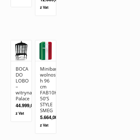
z Vat
BOCA
Minibar
DO
wolnostojąca
LOBO
h 96
–
cm
witryna
FAB10HRDIT2
Palace
50’S
STYLE
44.999,00
zł
SMEG
z Vat
5.664,00
zł
z Vat