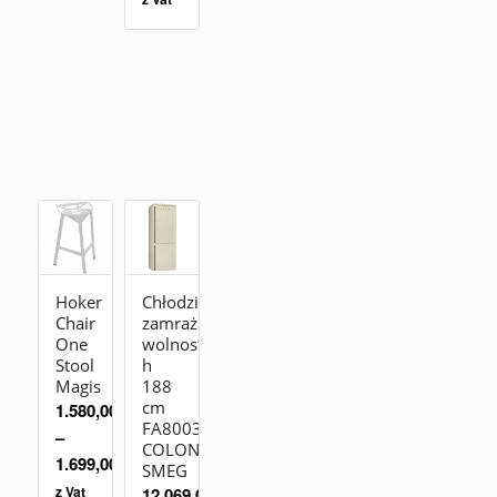
Chłodziarko-
Hoker
zamrażarka
Chair
wolnostojąca
One
h
Stool
188
Magis
cm
1.580,00
zł
FA8003PO
–
COLONIALE
1.699,00
zł
SMEG
z Vat
12.069,00
zł