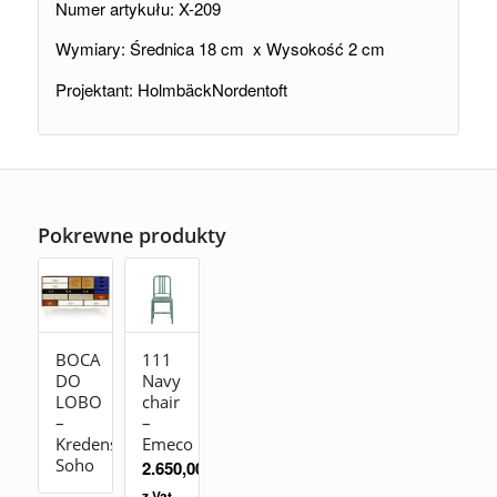
Numer artykułu: X-209
Wymiary: Średnica 18 cm x Wysokość 2 cm
Projektant: HolmbäckNordentoft
Pokrewne produkty
BOCA
111
DO
Navy
LOBO
chair
–
–
Kredens
Emeco
Soho
2.650,00
zł
z Vat