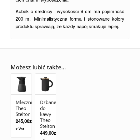
Kubek o średnicy i wysokości 9 cm ma pojemność
200 ml. Minimalistyczna forma i stonowane kolory
produktu sprawiają, że każdy napój smakuje lepiej.
Możesz lubić także…
Mlecznik
Dzbanek
Theo
do
Stelton
kawy
Theo
245,00
zł
Stelton
z Vat
449,00
zł