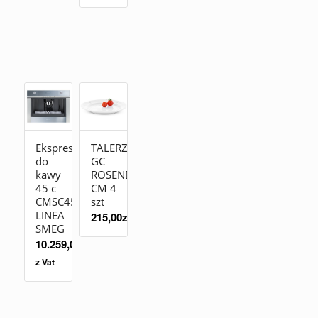
Ekspres
TALERZ
do
GC
kawy
ROSENDAHL19
45 c
CM 4
CMSC451
szt
LINEA
215,00
zł
SMEG
10.259,00
zł
z Vat