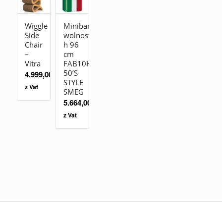
Wiggle
Minibar
Side
wolnostojąca
Chair
h 96
–
cm
Vitra
FAB10HRDIT2
50’S
4.999,00
zł
STYLE
z Vat
SMEG
5.664,00
zł
z Vat