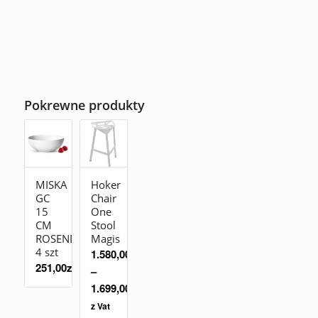
Pokrewne produkty
MISKA
Hoker
GC
Chair
15
One
CM
Stool
ROSENDAHL
Magis
4 szt
1.580,00
zł
251,00
zł
–
1.699,00
zł
z Vat