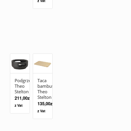
z Vat
Podgrzewacz
Taca
Theo
bambusowa
Stelton
Theo
Stelton
211,00
zł
135,00
zł
z Vat
z Vat