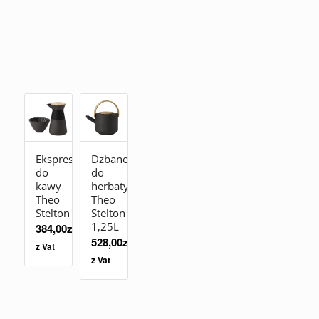
Ekspres
Dzbanek
do
do
kawy
herbaty
Theo
Theo
Stelton
Stelton
1,25L
384,00
zł
528,00
zł
z Vat
z Vat