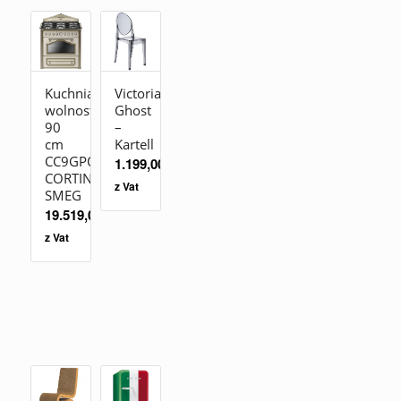
Kuchnia
Victoria
wolnostojąca
Ghost
90
–
cm
Kartell
CC9GPO
1.199,00
zł
CORTINA
z Vat
SMEG
19.519,00
zł
z Vat