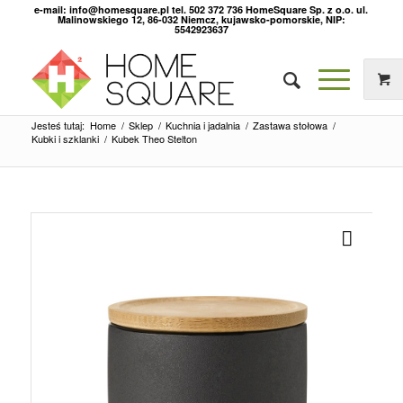
e-mail: info@homesquare.pl tel. 502 372 736 HomeSquare Sp. z o.o. ul.
Malinowskiego 12, 86-032 Niemcz, kujawsko-pomorskie, NIP:
5542923637
Jesteś tutaj:
Home
/
Sklep
/
Kuchnia i jadalnia
/
Zastawa stołowa
/
Kubki i szklanki
/
Kubek Theo Stelton