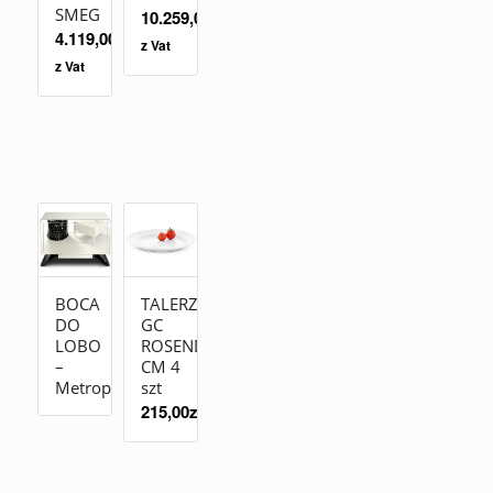
SMEG
10.259,00
zł
4.119,00
zł
z Vat
z Vat
BOCA
TALERZ
DO
GC
LOBO
ROSENDAHL19
–
CM 4
Metropolitan
szt
215,00
zł