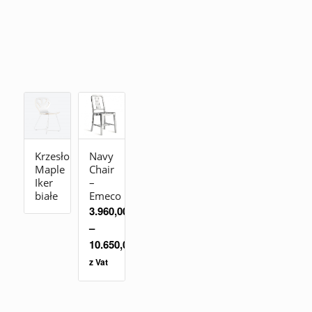
Krzesło
Navy
Maple
Chair
Iker
–
białe
Emeco
3.960,00
zł
–
10.650,00
zł
z Vat