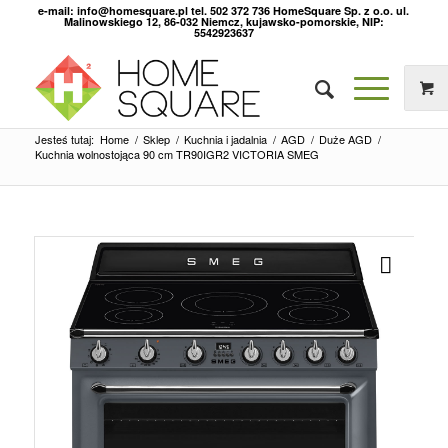
e-mail: info@homesquare.pl tel. 502 372 736 HomeSquare Sp. z o.o. ul.
Malinowskiego 12, 86-032 Niemcz, kujawsko-pomorskie, NIP:
5542923637
Jesteś tutaj:
Home
/
Sklep
/
Kuchnia i jadalnia
/
AGD
/
Duże AGD
/
Kuchnia wolnostojąca 90 cm TR90IGR2 VICTORIA SMEG