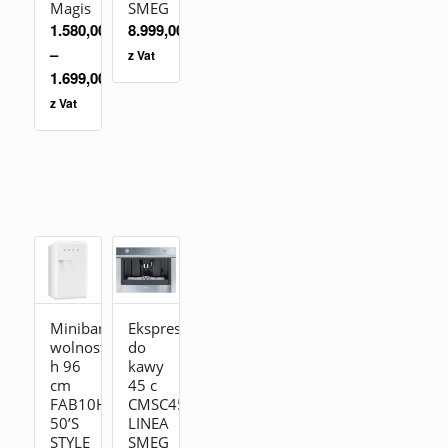
SMEG
Magis
8.999,00
zł
1.580,00
zł
–
z Vat
1.699,00
zł
z Vat
Minibar
Ekspres
wolnostojąca
do
h 96
kawy
cm
45 c
FAB10HRWH2
CMSC451
50’S
LINEA
STYLE
SMEG