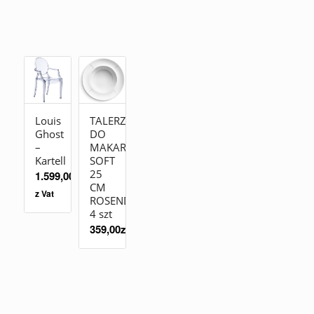
Louis
TALERZ
Ghost
DO
–
MAKARONU
Kartell
SOFT
25
1.599,00
zł
CM
z Vat
ROSENDAHL
4 szt
359,00
zł