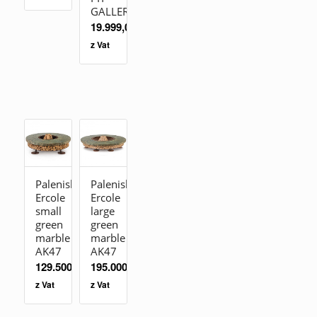
GALLERY
19.999,00
zł
z Vat
Palenisko
Palenisko
Ercole
Ercole
small
large
green
green
marble
marble
AK47
AK47
129.500,00
zł
195.000,00
zł
z Vat
z Vat