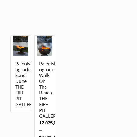
Palenisko
Palenisko
ogrodowe
ogrodowe
Sand
Walk
Dune
On
THE
The
FIRE
Beach
PIT
THE
GALLERY
FIRE
PIT
GALLERY
12.075,00
zł
–