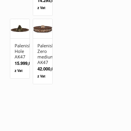
14.295,00
zł
z Vat
Palenisko
Palenisko
Hole
Zero
AK47
medium
AK47
15.999,00
zł
42.000,00
zł
z Vat
z Vat