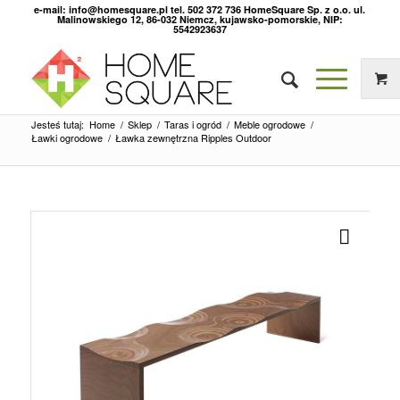
e-mail: info@homesquare.pl tel. 502 372 736 HomeSquare Sp. z o.o. ul.
Malinowskiego 12, 86-032 Niemcz, kujawsko-pomorskie, NIP:
5542923637
Jesteś tutaj:
Home
/
Sklep
/
Taras i ogród
/
Meble ogrodowe
/
Ławki ogrodowe
/
Ławka zewnętrzna Ripples Outdoor