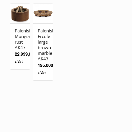
Palenisko
Palenisko
Mangiafuoco
Ercole
rust
large
AK47
brown
marble
22.999,00
zł
AK47
z Vat
195.000,00
zł
z Vat