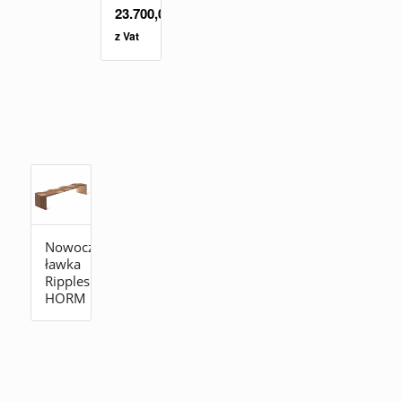
23.700,00
zł
z Vat
Nowoczesna
ławka
Ripples
HORM