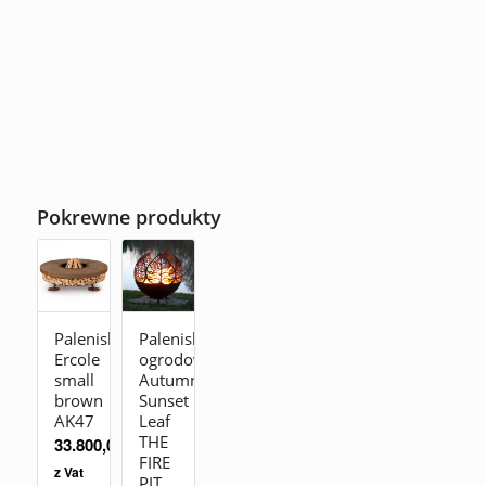
Pokrewne produkty
Palenisko
Palenisko
Ercole
ogrodowe
small
Autumn
brown
Sunset
AK47
Leaf
THE
33.800,00
zł
FIRE
z Vat
PIT