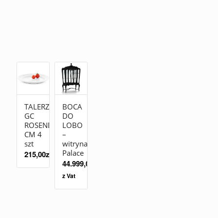
TALERZ
BOCA
GC
DO
ROSENDAHL19
LOBO
CM 4
–
szt
witryna
Palace
215,00
zł
44.999,00
zł
z Vat