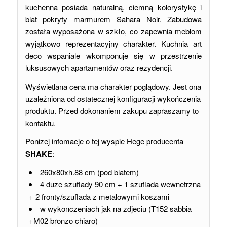
kuchenna posiada naturalną, ciemną kolorystykę i
blat pokryty marmurem Sahara Noir. Zabudowa
została wyposażona w szkło, co zapewnia meblom
wyjątkowo reprezentacyjny charakter. Kuchnia art
deco wspaniale wkomponuje się w przestrzenie
luksusowych apartamentów oraz rezydencji.
Wyświetlana cena ma charakter poglądowy. Jest ona
uzależniona od ostatecznej konfiguracji wykończenia
produktu. Przed dokonaniem zakupu zapraszamy to
kontaktu.
Ponizej infomacje o tej wyspie Hege producenta
SHAKE
:
260x80xh.88 cm (pod blatem)
4 duze szuflady 90 cm + 1 szuflada wewnetrzna
+ 2 fronty/szuflada z metalowymi koszami
w wykonczeniach jak na zdjeciu (T152 sabbia
+M02 bronzo chiaro)