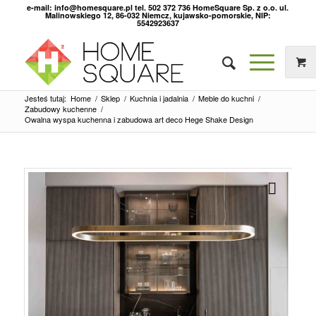
e-mail: info@homesquare.pl tel. 502 372 736 HomeSquare Sp. z o.o. ul.
Malinowskiego 12, 86-032 Niemcz, kujawsko-pomorskie, NIP:
5542923637
Jesteś tutaj:
Home
/
Sklep
/
Kuchnia i jadalnia
/
Meble do kuchni
/
Zabudowy kuchenne
/
Owalna wyspa kuchenna i zabudowa art deco Hege Shake Design