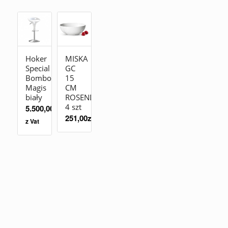
Hoker
MISKA
Special
GC
Bombo
15
Magis
CM
biały
ROSENDAHL
4 szt
5.500,00
zł
251,00
zł
z Vat