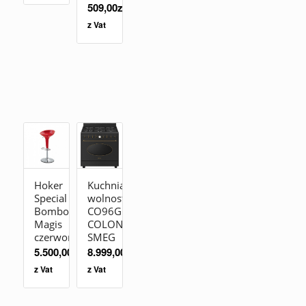
509,00
zł
z Vat
Hoker
Kuchnia
Special
wolnostojąca
Bombo
CO96GMA9
Magis
COLONIALE
czerwony
SMEG
5.500,00
zł
8.999,00
zł
z Vat
z Vat