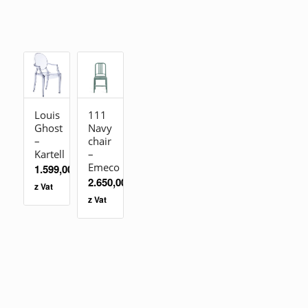
Louis
111
Ghost
Navy
–
chair
Kartell
–
Emeco
1.599,00
zł
2.650,00
zł
z Vat
z Vat