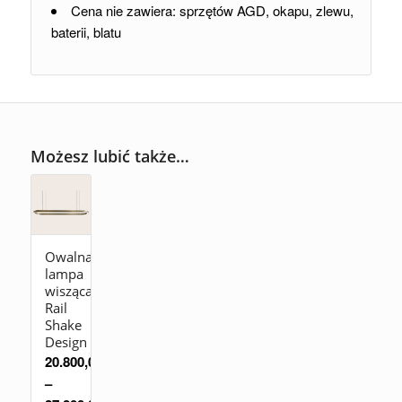
Cena nie zawiera: sprzętów AGD, okapu, zlewu,
baterii, blatu
Możesz lubić także…
Owalna
lampa
wisząca
Rail
Shake
Design
20.800,00
zł
–