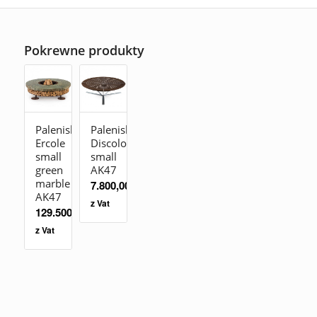
Pokrewne produkty
Palenisko
Palenisko
Ercole
Discolo
small
small
green
AK47
marble
7.800,00
zł
AK47
z Vat
129.500,00
zł
z Vat