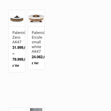
Palenisko
Palenisko
Zero
Ercole
AK47
small
white
31.999,00
zł
AK47
–
24.062,60
zł
79.999,00
zł
z Vat
z Vat