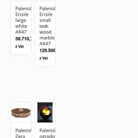
Palenisko
Palenisko
Ercole
Ercole
large
small
white
teak
AK47
wood
marble
58.710,70
zł
AK47
z Vat
129.500,00
zł
z Vat
Palenisko
Palenisko
Zero
ogrodowe