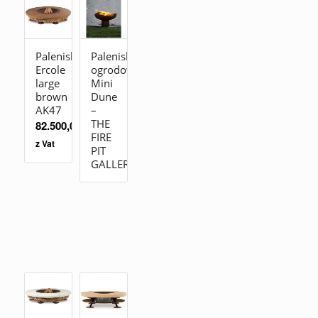
Palenisko
Palenisko
Ercole
ogrodowe
large
Mini
brown
Dune
AK47
–
THE
82.500,00
zł
FIRE
z Vat
PIT
GALLERY