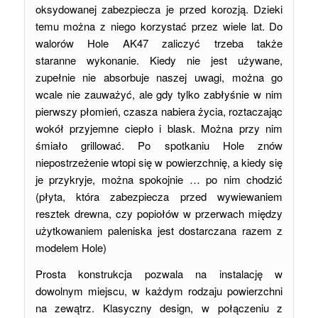
oksydowanej zabezpiecza je przed korozją. Dzieki
temu można z niego korzystać przez wiele lat. Do
walorów Hole AK47 zaliczyć trzeba także
staranne wykonanie. Kiedy nie jest używane,
zupełnie nie absorbuje naszej uwagi, można go
wcale nie zauważyć, ale gdy tylko zabłyśnie w nim
pierwszy płomień, czasza nabiera życia, roztaczając
wokół przyjemne ciepło i blask. Można przy nim
śmiało grillować. Po spotkaniu Hole znów
niepostrzeżenie wtopi się w powierzchnię, a kiedy się
je przykryje, można spokojnie … po nim chodzić
(płyta, która zabezpiecza przed wywiewaniem
resztek drewna, czy popiołów w przerwach między
użytkowaniem paleniska jest dostarczana razem z
modelem Hole)
Prosta konstrukcja pozwala na instalację w
dowolnym miejscu, w każdym rodzaju powierzchni
na zewątrz. Klasyczny design, w połączeniu z