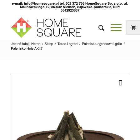
e-mail: info@homesquare.pl tel. 502 372 736 HomeSquare Sp. z o.o. ul.
Malinowskiego 12, 86-032 Niemcz, kujawsko-pomorskie, NIP:
5542923637
Jesteś tutaj:
Home
/
Sklep
/
Taras i ogród
/
Paleniska ogrodowe i grille
/
Palenisko Hole AK47