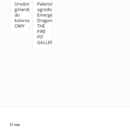
Urodzinowe
Palenisko
girlandy
ogrodowe
do
Emergence
kolorowania
Dragon
OMY
THE
FIRE
PIT
GALLERY
O nas