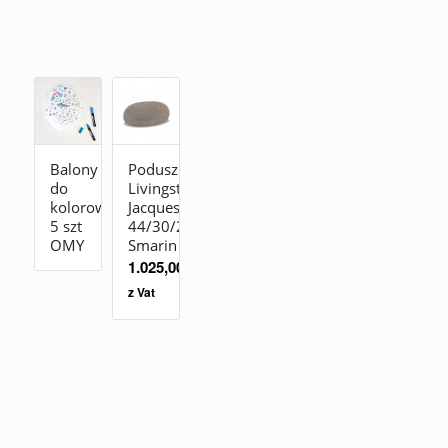
Balony
Poduszka
do
Livingstones
kolorowania
Jacques
5 szt
44/30/25
OMY
Smarin
1.025,00
zł
z Vat