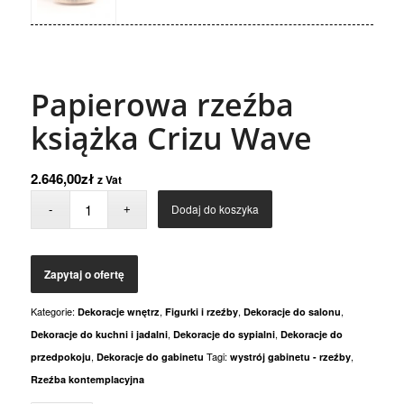
Papierowa rzeźba
książka Crizu Wave
2.646,00
zł
z Vat
Dodaj do koszyka
Kategorie:
,
,
,
Dekoracje wnętrz
Figurki i rzeźby
Dekoracje do salonu
,
,
Dekoracje do kuchni i jadalni
Dekoracje do sypialni
Dekoracje do
,
Tagi:
,
przedpokoju
Dekoracje do gabinetu
wystrój gabinetu - rzeźby
Rzeźba kontemplacyjna