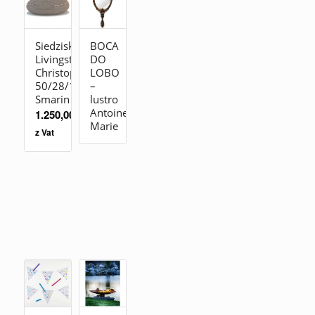
Siedzisko
BOCA
Livingstones
DO
Christophe
LOBO
50/28/19
–
Smarin
lustro
Antoinette
1.250,00
zł
Marie
z Vat