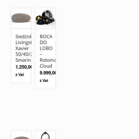
Siedzisko
BOCA
Livingstones
DO
Xavier
LOBO
50/40/26
–
Smarin
Rotomat
Cloud
1.250,00
zł
9.999,00
zł
z Vat
z Vat