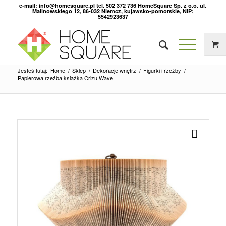
e-mail: info@homesquare.pl tel. 502 372 736 HomeSquare Sp. z o.o. ul.
Malinowskiego 12, 86-032 Niemcz, kujawsko-pomorskie, NIP:
5542923637
Jesteś tutaj:
Home
/
Sklep
/
Dekoracje wnętrz
/
Figurki i rzeźby
/
Papierowa rzeźba książka Crizu Wave