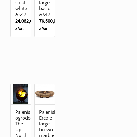
small
large
white
basic
AK47
AK47
24.062,60
zł
76.500,00
zł
z Vat
z Vat
Palenisko
Palenisko
ogrodowe
Ercole
The
large
Up
brown
North
marble