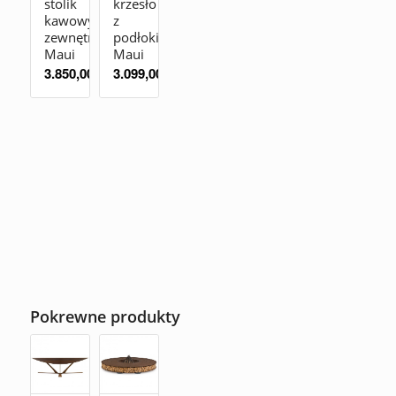
stolik
krzesło
kawowy
z
zewnętrzny
podłokietnikami
Maui
Maui
3.850,00
zł
3.099,00
zł
Pokrewne produkty