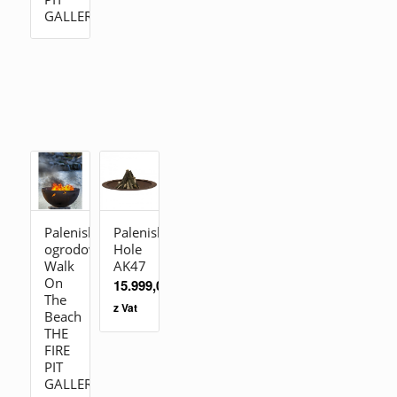
GALLERY
Palenisko
Palenisko
ogrodowe
Hole
Walk
AK47
On
15.999,00
zł
The
z Vat
Beach
THE
FIRE
PIT
GALLERY