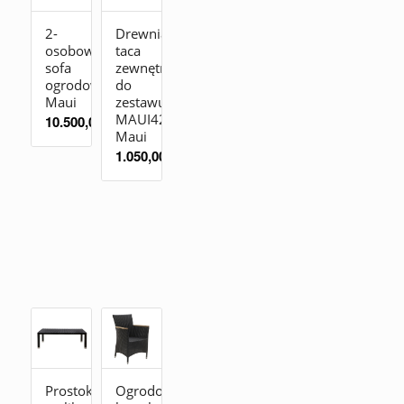
2-
Drewniana
osobowa
taca
sofa
zewnętrzna
ogrodowa
do
Maui
zestawu
MAUI4210
10.500,00
zł
Maui
1.050,00
zł
Prostokątny
Ogrodowe