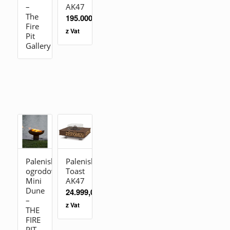
–
AK47
The
195.000,00
zł
Fire
z Vat
Pit
Gallery
Palenisko
Palenisko
ogrodowe
Toast
Mini
AK47
Dune
24.999,00
zł
–
z Vat
THE
FIRE
PIT