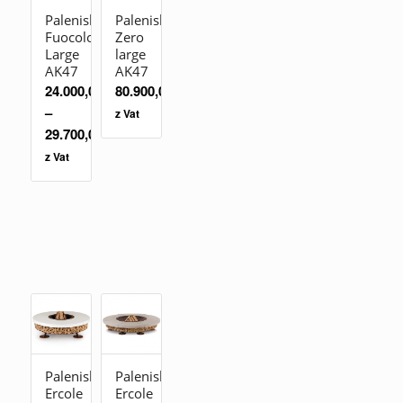
Palenisko
Palenisko
Fuocolo
Zero
Large
large
AK47
AK47
24.000,00
zł
80.900,00
zł
–
z Vat
29.700,00
zł
z Vat
Palenisko
Palenisko
Ercole
Ercole