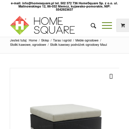
e-mail: info@homesquare.pl tel. 502 372 736 HomeSquare Sp. z o.o. ul.
Malinowskiego 12, 86-032 Niemcz, kujawsko-pomorskie, NIP:
5542923637
Jesteś tutaj:
Home
/
Sklep
/
Taras i ogród
/
Meble ogrodowe
/
Stoliki kawowe, ogrodowe
/
Stolik kawowy podnóżek ogrodowy Maui