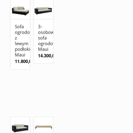
Sofa
3-
ogrodowa
osobowa
z
sofa
lewym
ogrodowa
podłokietnikiem
Maui
Maui
14.300,00
zł
11.800,00
zł