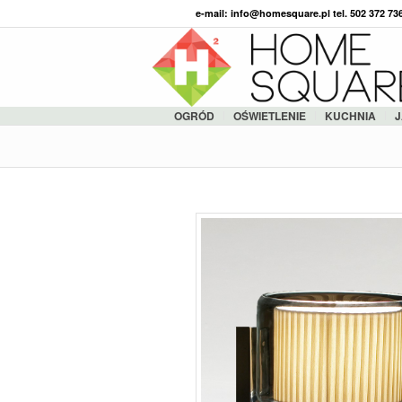
e-mail: info@homesquare.pl tel. 502 372 7
OGRÓD
OŚWIETLENIE
KUCHNIA
J