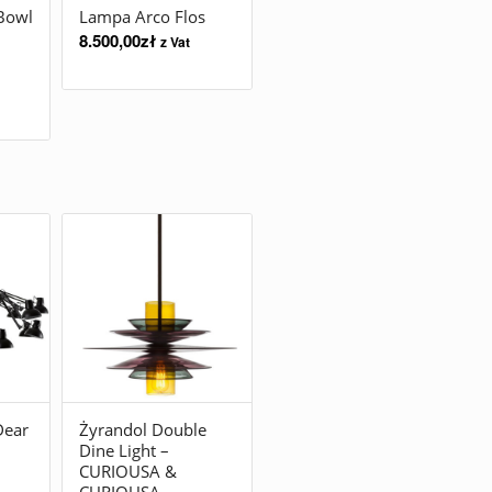
Bowl
Lampa Arco Flos
8.500,00
zł
z Vat
Dear
Żyrandol Double
Dine Light –
CURIOUSA &