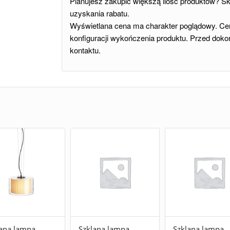
Planujesz zakupić większą ilość produktów? Sko
uzyskania rabatu.
Wyświetlana cena ma charakter poglądowy. Cen
konfiguracji wykończenia produktu. Przed dok
kontaktu.
lana lampa
Szklana lampa
Szklana lampa