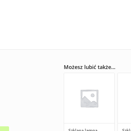
Możesz lubić także…
Szklana lampa
Szk