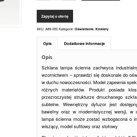
SKU:
A89-050
Kategorie:
,
Oświetlenie
Kinkiety
Opis
Dodatkowe informacje
Opis
Szklana lampa ścienna zachwyca industria
wzornictwem – sprawdzi się doskonale do ośw
w duchu nowoczesności. Model zapewnia spekta
różnych materiałów. Produkt posiada klo
przezroczystej strukturze dmuchanego szkła
subtelne. Wewnętrzny dyfuzor jest dostęp
bawełny oraz w modernistycznej wersji, w od
lampa ścienna może zostać wzbogacona o inn
wiszący, model sufitowy oraz stołowy