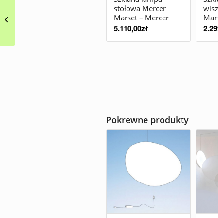
stołowa Mercer
wisz
Lampka ścienna
Marset – Mercer
Mar
informacyjna Lab
5.110,00
zł
2.29
Marset
Pokrewne produkty