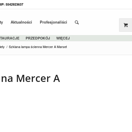
NIP: 5542923637
ty
Aktualności
Profesjonaliści
STAURACJE
PRZEDPOKÓJ
WIĘCEJ
iety
/
Szklana lampa ścienna Mercer A Marset
nna Mercer A