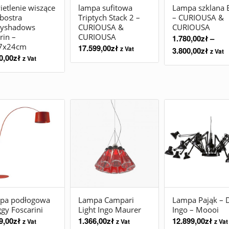
etlenie wiszące
lampa sufitowa
Lampa szklana 
bostra
Triptych Stack 2 –
– CURIOUSA &
nyshadows
CURIOUSA &
CURIOUSA
rin –
CURIOUSA
1.780,00
zł
–
7x24cm
17.599,00
zł
z Vat
3.800,00
zł
z Vat
0,00
zł
z Vat
pa podłogowa
Lampa Campari
Lampa Pająk – 
gy Foscarini
Light Ingo Maurer
Ingo – Moooi
9,00
zł
1.366,00
zł
12.899,00
zł
z Vat
z Vat
z Vat