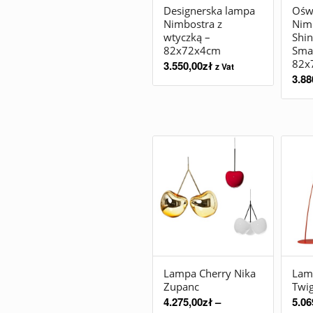
Designerska lampa
Oświ
Nimbostra z
Nim
wtyczką –
Shi
82x72x4cm
Sma
82x
3.550,00
zł
z Vat
3.88
Lampa Cherry Nika
Lam
Zupanc
Twig
4.275,00
zł
–
5.06