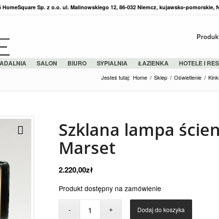
36 HomeSquare Sp. z o.o. ul. Malinowskiego 12, 86-032 Niemcz, kujawsko-pomorskie, 
Produk
ADALNIA
SALON
BIURO
SYPIALNIA
ŁAZIENKA
HOTELE I RE
Jesteś tutaj:
Home
/
Sklep
/
Oświetlenie
/
Kink
Szklana lampa ście
Marset
2.220,00
zł
Produkt dostępny na zamówienie
Dodaj do koszyka