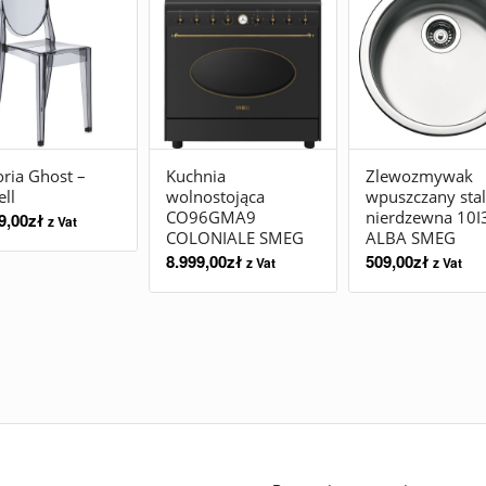
oria Ghost –
Kuchnia
Zlewozmywak
ell
wolnostojąca
wpuszczany stal
CO96GMA9
nierdzewna 10I
9,00
zł
z Vat
COLONIALE SMEG
ALBA SMEG
8.999,00
zł
509,00
zł
z Vat
z Vat