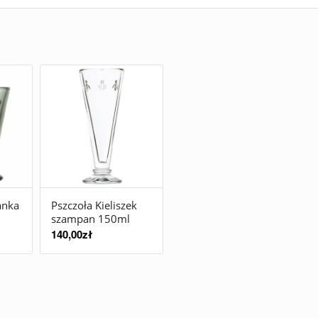
anka
Pszczoła Kieliszek
szampan 150ml
140,00
zł