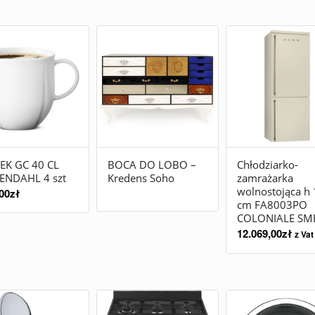
EK GC 40 CL
BOCA DO LOBO –
Chłodziarko-
ENDAHL 4 szt
Kredens Soho
zamrażarka
wolnostojąca h
00
zł
cm FA8003PO
COLONIALE SM
12.069,00
zł
z Vat