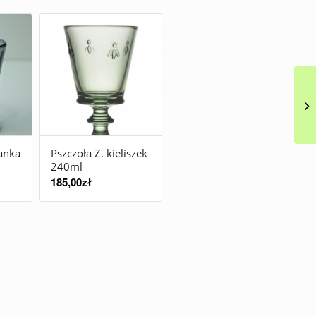
lanka
Pszczoła Z. kieliszek
240ml
185,00
zł