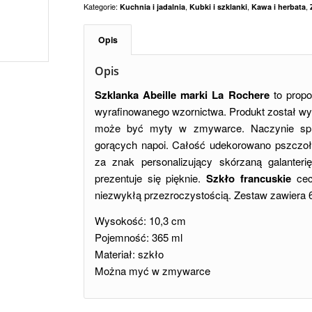
Kategorie:
,
,
,
Kuchnia i jadalnia
Kubki i szklanki
Kawa i herbata
Opis
Opis
Szklanka Abeille marki La Rochere
to propo
wyrafinowanego wzornictwa. Produkt został w
może być myty w zmywarce. Naczynie spra
gorących napoi. Całość udekorowano pszczo
za znak personalizujący skórzaną galanter
prezentuje się pięknie.
Szkło francuskie
cec
niezwykłą przezroczystością. Zestaw zawiera 
Wysokość: 10,3 cm
Pojemność: 365 ml
Materiał: szkło
Można myć w zmywarce