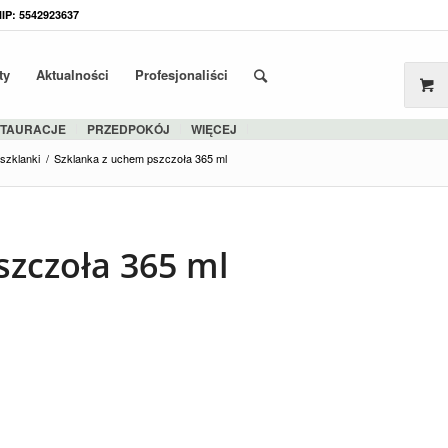
NIP: 5542923637
ty
Aktualności
Profesjonaliści
STAURACJE
PRZEDPOKÓJ
WIĘCEJ
 szklanki
/
Szklanka z uchem pszczoła 365 ml
szczoła 365 ml