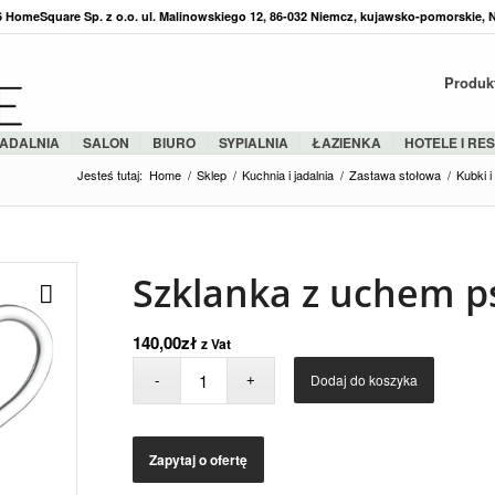
36 HomeSquare Sp. z o.o. ul. Malinowskiego 12, 86-032 Niemcz, kujawsko-pomorskie, 
Produk
ADALNIA
SALON
BIURO
SYPIALNIA
ŁAZIENKA
HOTELE I RE
Jesteś tutaj:
Home
/
Sklep
/
Kuchnia i jadalnia
/
Zastawa stołowa
/
Kubki i
Szklanka z uchem p
140,00
zł
z Vat
Dodaj do koszyka