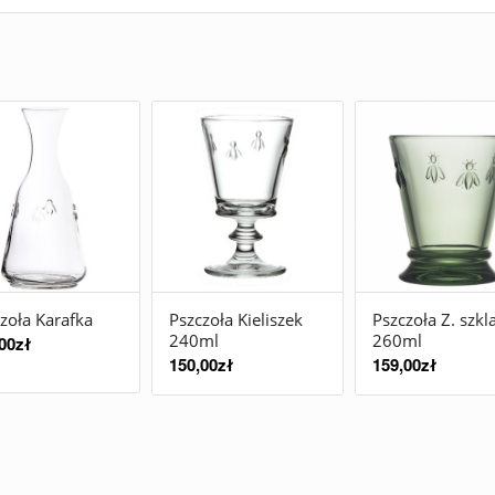
zoła Karafka
Pszczoła Kieliszek
Pszczoła Z. szkl
240ml
260ml
00
zł
150,00
zł
159,00
zł