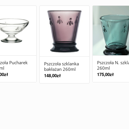
zoła Pucharek
Pszczoła N. szk
Pszczoła szklanka
ml
260ml
bakłażan 260ml
00
zł
175,00
zł
148,00
zł