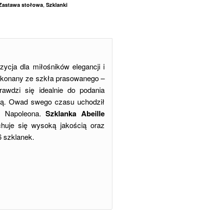
,
Zastawa stołowa
Szklanki
zycja dla miłośników elegancji i
ykonany ze szkła prasowanego –
wdzi się idealnie do podania
łą. Owad swego czasu uchodził
ię Napoleona.
Szklanka Abeille
huje się wysoką jakością oraz
6 szklanek.