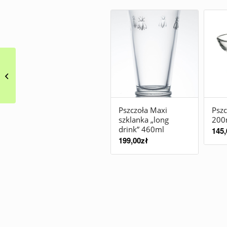
Fotel Aria La Cividina
Pszczoła Maxi
Pszc
szklanka „long
200
drink” 460ml
145,
199,00
zł