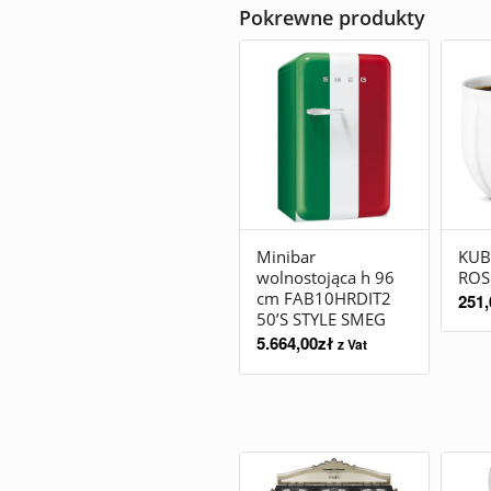
Pokrewne produkty
Minibar
KUB
wolnostojąca h 96
ROS
cm FAB10HRDIT2
251,
50’S STYLE SMEG
5.664,00
zł
z Vat