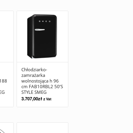
Chłodziarko-
zamrażarka
 188
wolnostojąca h 96
cm FAB10RBL2 50’S
EG
STYLE SMEG
3.707,00
zł
z Vat