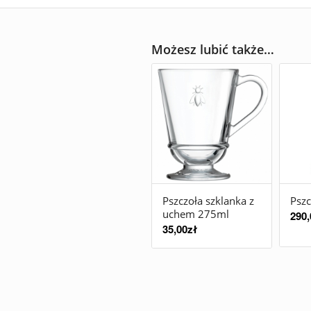
Możesz lubić także…
Pszczoła szklanka z
Pszc
uchem 275ml
290,
35,00
zł