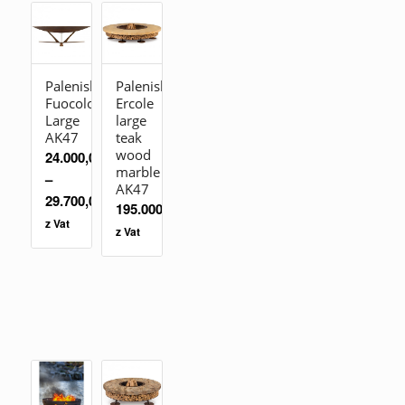
Palenisko
Palenisko
Fuocolo
Ercole
Large
large
AK47
teak
wood
24.000,00
zł
marble
–
AK47
29.700,00
zł
195.000,00
zł
z Vat
z Vat