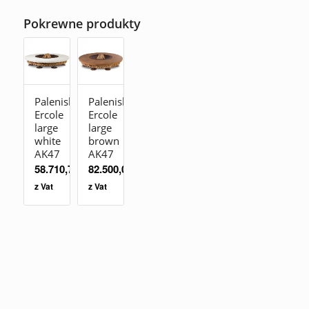
Pokrewne produkty
Palenisko
Palenisko
Ercole
Ercole
large
large
white
brown
AK47
AK47
58.710,70
zł
82.500,00
zł
z Vat
z Vat