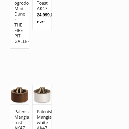
ogrodowe
Toast
Mini
AK47
Dune
24.999,00
zł
–
z Vat
THE
FIRE
PIT
GALLERY
Palenisko
Palenisko
Mangiafuoco
Mangiafuoco
rust
white
AK47
AK47