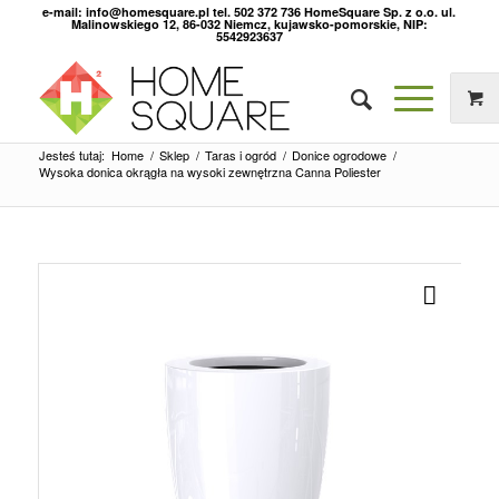
e-mail: info@homesquare.pl tel. 502 372 736 HomeSquare Sp. z o.o. ul.
Malinowskiego 12, 86-032 Niemcz, kujawsko-pomorskie, NIP:
5542923637
Jesteś tutaj:
Home
/
Sklep
/
Taras i ogród
/
Donice ogrodowe
/
Wysoka donica okrągła na wysoki zewnętrzna Canna Poliester