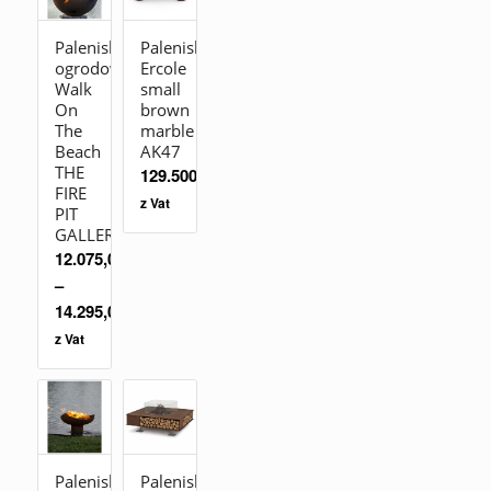
Palenisko
Palenisko
ogrodowe
Ercole
Walk
small
On
brown
The
marble
Beach
AK47
THE
129.500,00
zł
FIRE
z Vat
PIT
GALLERY
12.075,00
zł
–
14.295,00
zł
z Vat
Palenisko
Palenisko