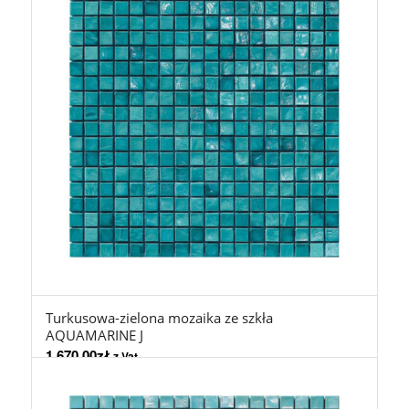
Turkusowa-zielona mozaika ze szkła
AQUAMARINE J
1.670,00
zł
z Vat