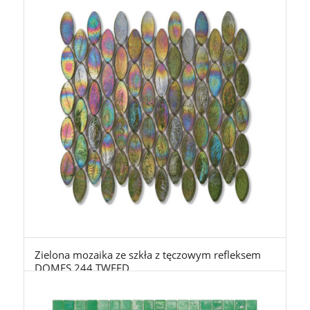
Zielona mozaika ze szkła z tęczowym refleksem
DOMES 244 TWEED
2.450,00
zł
z Vat