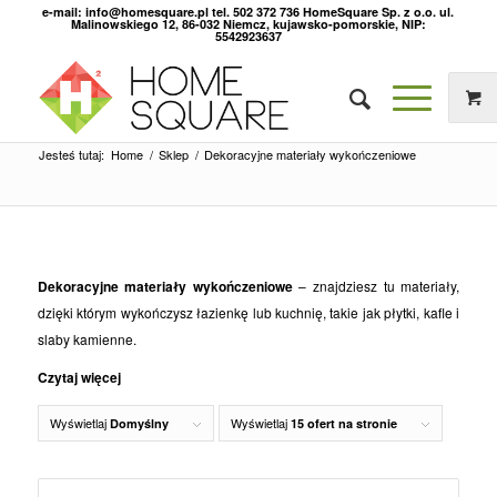
e-mail: info@homesquare.pl tel. 502 372 736 HomeSquare Sp. z o.o. ul.
Malinowskiego 12, 86-032 Niemcz, kujawsko-pomorskie, NIP:
5542923637
Jesteś tutaj:
Home
/
Sklep
/
Dekoracyjne materiały wykończeniowe
Dekoracyjne materiały wykończeniowe
– znajdziesz tu materiały,
dzięki którym wykończysz łazienkę lub kuchnię, takie jak płytki, kafle i
slaby kamienne.
Czytaj więcej
Wyświetlaj
Wyświetlaj
Domyślny
15 ofert na stronie