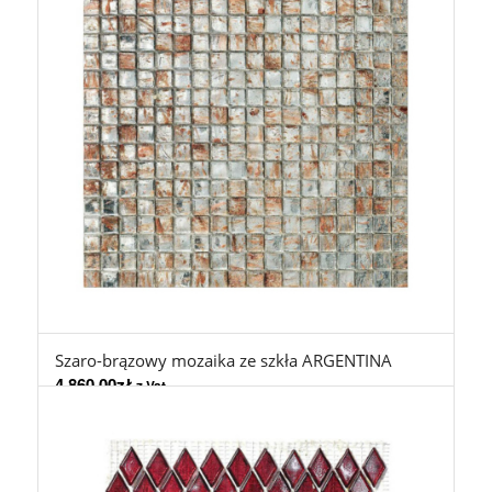
Szaro-brązowy mozaika ze szkła ARGENTINA
4.860,00
zł
z Vat