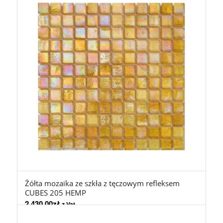
Żółta mozaika ze szkła z tęczowym refleksem
CUBES 205 HEMP
2.430,00
zł
z Vat