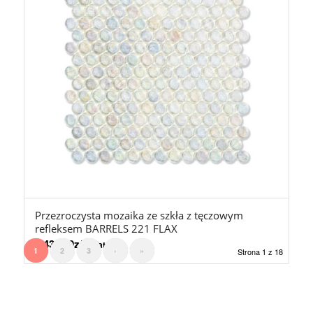
Przezroczysta mozaika ze szkła z tęczowym
refleksem BARRELS 221 FLAX
2.430,00
zł
z Vat
1
2
3
›
»
Strona 1 z 18