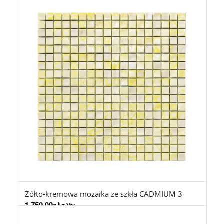
Żółto-kremowa mozaika ze szkła CADMIUM 3
1.750,00
zł
z Vat