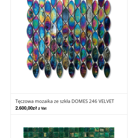
Tęczowa mozaika ze szkła DOMES 246 VELVET
2.600,00
zł
z Vat