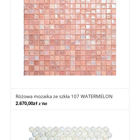
Różowa mozaika ze szkła 107 WATERMELON
2.670,00
zł
z Vat