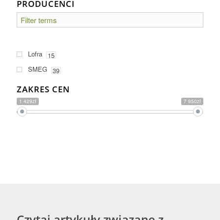
PRODUCENCI
Lofra
15
SMEG
39
ZAKRES CEN
1 429zł
7 950zł
Czytaj artykuły związane z