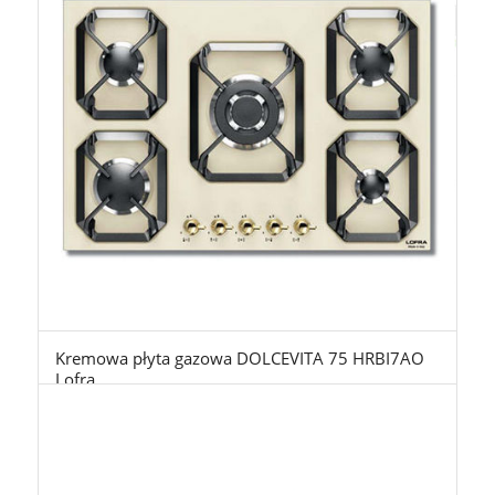
Kremowa płyta gazowa DOLCEVITA 75 HRBI7AO
Lofra
4.199,00
zł
z Vat