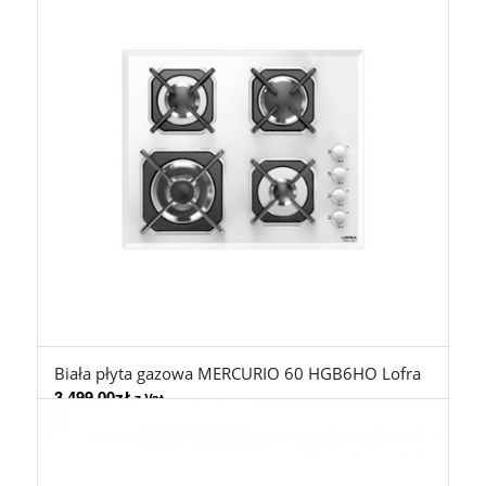
Biała płyta gazowa MERCURIO 60 HGB6HO Lofra
3.499,00
zł
z Vat