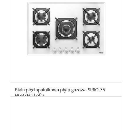
Biała pięciopalnikowa płyta gazowa SIRIO 75
HGB7EO Lofra
3.759,00
zł
z Vat