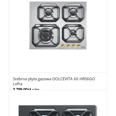
Srebrna płyta gazowa DOLCEVITA 60 HRS6GO
Lofra
3.799,00
zł
z Vat