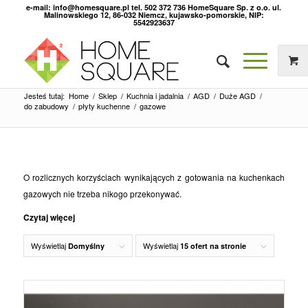
e-mail: info@homesquare.pl tel. 502 372 736 HomeSquare Sp. z o.o. ul.
Malinowskiego 12, 86-032 Niemcz, kujawsko-pomorskie, NIP:
5542923637
Jesteś tutaj:
Home
/
Sklep
/
Kuchnia i jadalnia
/
AGD
/
Duże AGD
/
do zabudowy
/
płyty kuchenne
/
gazowe
O rozlicznych korzyściach wynikających z gotowania na kuchenkach
gazowych nie trzeba nikogo przekonywać.
Czytaj więcej
Wyświetlaj
Wyświetlaj
Domyślny
15 ofert na stronie