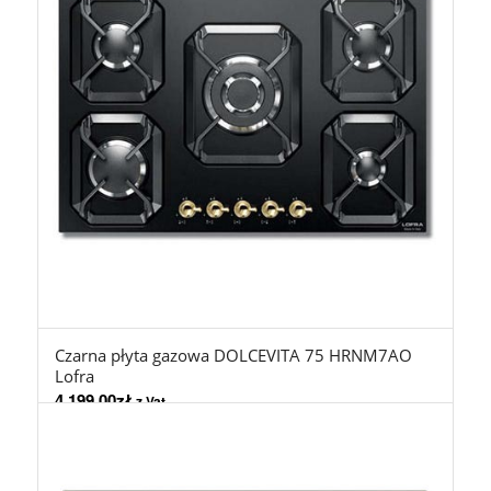
Czarna płyta gazowa DOLCEVITA 75 HRNM7AO
Lofra
4.199,00
zł
z Vat