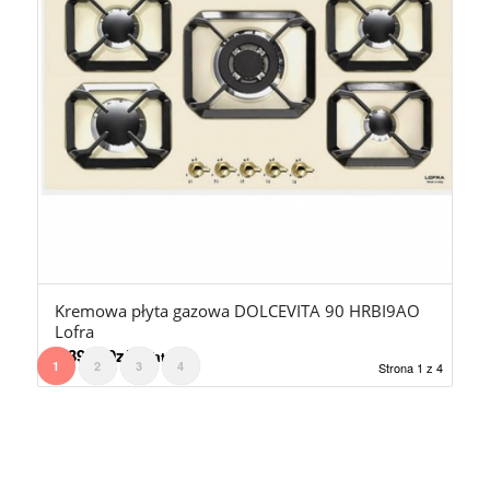
Kremowa płyta gazowa DOLCEVITA 90 HRBI9AO
Lofra
4.399,00
zł
z Vat
1
2
3
4
Strona 1 z 4