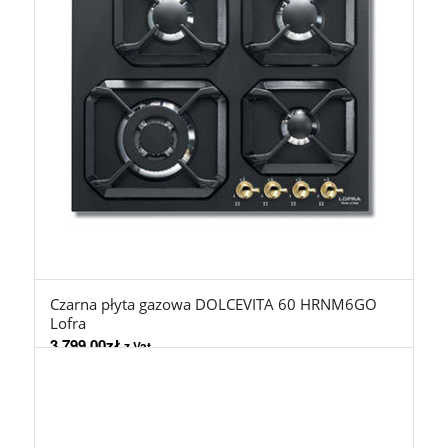
Czarna płyta gazowa DOLCEVITA 60 HRNM6GO
Lofra
3.799,00
zł
z Vat