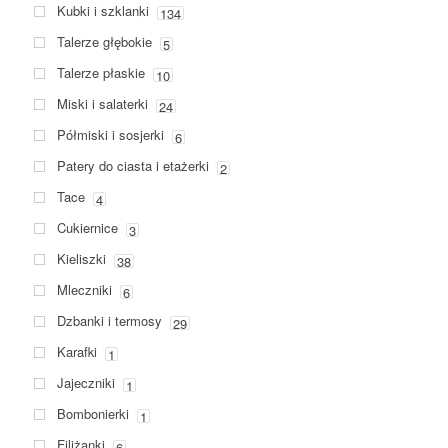
Kubki i szklanki
134
Talerze głębokie
5
Talerze płaskie
10
Miski i salaterki
24
Półmiski i sosjerki
6
Patery do ciasta i etażerki
2
Tace
4
Cukiernice
3
Kieliszki
38
Mleczniki
6
Dzbanki i termosy
29
Karafki
1
Jajeczniki
1
Bombonierki
1
Filiżanki
6