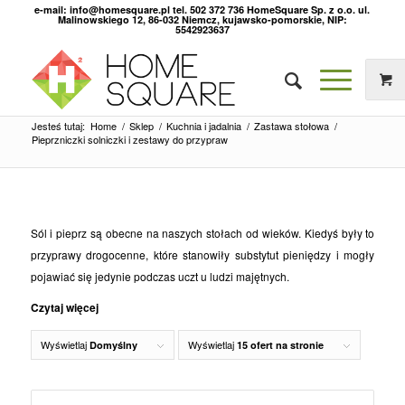
e-mail: info@homesquare.pl tel. 502 372 736 HomeSquare Sp. z o.o. ul.
Malinowskiego 12, 86-032 Niemcz, kujawsko-pomorskie, NIP:
5542923637
Jesteś tutaj:
Home
/
Sklep
/
Kuchnia i jadalnia
/
Zastawa stołowa
/
Pieprzniczki solniczki i zestawy do przypraw
Sól i pieprz są obecne na naszych stołach od wieków. Kiedyś były to
przyprawy drogocenne, które stanowiły substytut pieniędzy i mogły
pojawiać się jedynie podczas uczt u ludzi majętnych.
Czytaj więcej
Wyświetlaj
Wyświetlaj
Domyślny
15 ofert na stronie