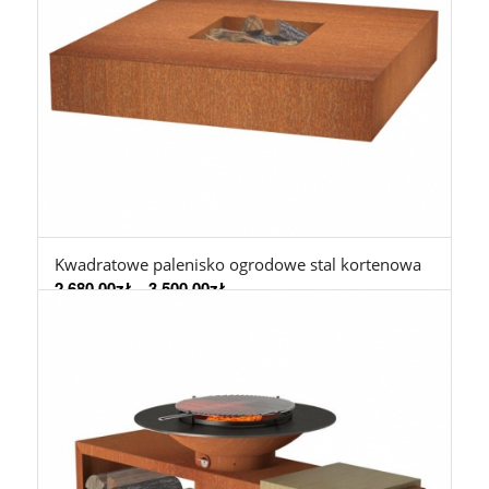
Kwadratowe palenisko ogrodowe stal kortenowa
2.680,00
zł
–
3.500,00
zł