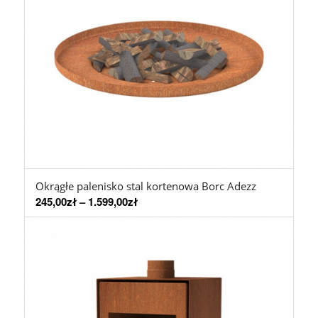
Okrągłe palenisko stal kortenowa Borc Adezz
245,00
zł
–
1.599,00
zł