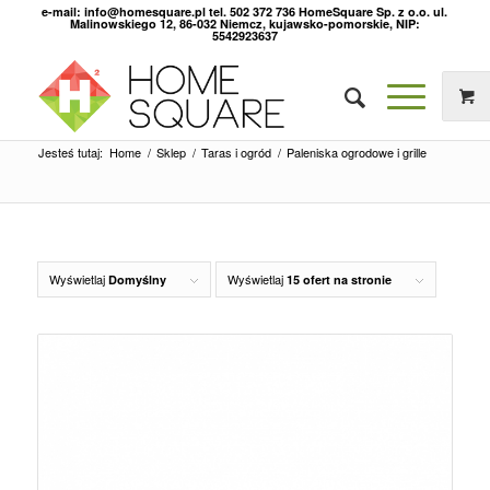
e-mail: info@homesquare.pl tel. 502 372 736 HomeSquare Sp. z o.o. ul.
Malinowskiego 12, 86-032 Niemcz, kujawsko-pomorskie, NIP:
5542923637
Jesteś tutaj:
Home
/
Sklep
/
Taras i ogród
/
Paleniska ogrodowe i grille
Wyświetlaj
Wyświetlaj
Domyślny
15 ofert na stronie