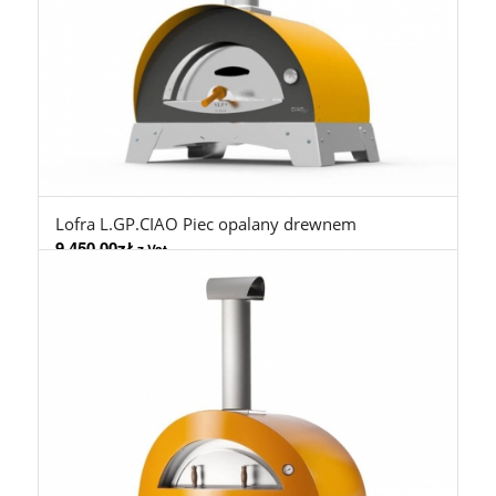
Lofra L.GP.CIAO Piec opalany drewnem
9.450,00
zł
z Vat