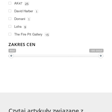
AK47
25
David Harber
1
Domani
1
Lofra
9
The Fire Pit Gallery
15
ZAKRES CEN
89zł
195 000zł
Czytaj artykuły związane z