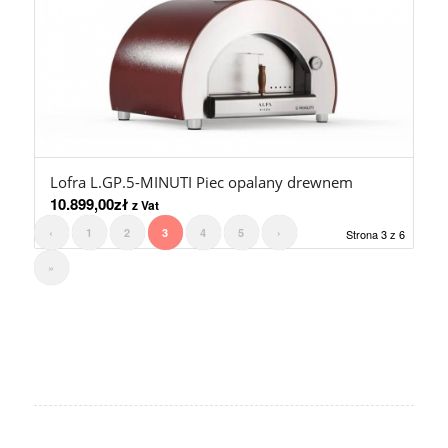
Lofra L.GP.5-MINUTI Piec opalany drewnem
10.899,00
zł
z Vat
‹
1
2
3
4
5
›
Strona 3 z 6
»