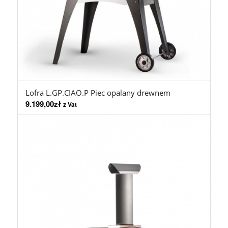
Lofra L.GP.CIAO.P Piec opalany drewnem
9.199,00
zł
z Vat