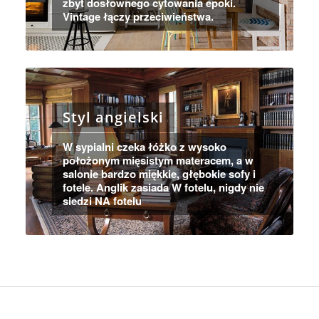
zbyt dosłownego cytowania epoki.
Vintage łączy przeciwieństwa.
Styl angielski
W sypialni czeka łóżko z wysoko
położonym mięsistym materacem, a w
salonie bardzo miękkie, głębokie sofy i
fotele. Anglik zasiada W fotelu, nigdy nie
siedzi NA fotelu