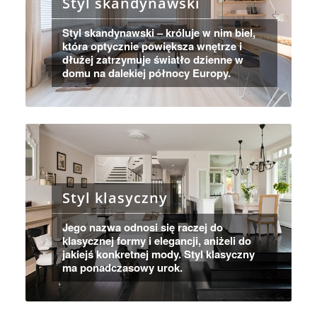
Styl skandynawski
Styl skandynawski – króluje w nim biel,
która optycznie powiększa wnętrze i
dłużej zatrzymuje światło dzienne w
domu na dalekiej północy Europy.
Styl klasyczny
Jego nazwa odnosi się raczej do
klasycznej formy i elegancji, aniżeli do
jakiejś konkretnej mody. Styl klasyczny
ma ponadczasowy urok.