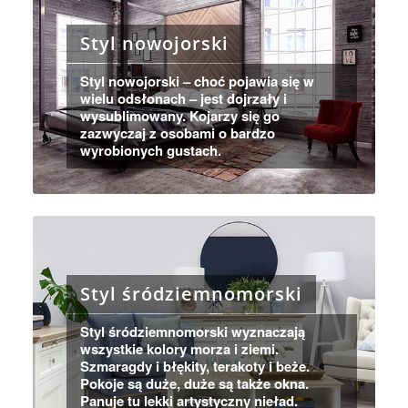
Styl nowojorski
Styl nowojorski – choć pojawia się w
wielu odsłonach – jest dojrzały i
wysublimowany. Kojarzy się go
zazwyczaj z osobami o bardzo
wyrobionych gustach.
Styl śródziemnomorski
Styl śródziemnomorski wyznaczają
wszystkie kolory morza i ziemi.
Szmaragdy i błękity, terakoty i beże.
Pokoje są duże, duże są także okna.
Panuje tu lekki artystyczny nieład.