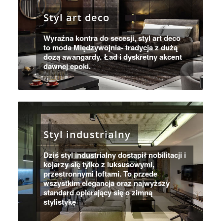
Styl art deco
Wyraźna kontra do secesji, styl art deco
to moda Międzywojnia- tradycja z dużą
dozą awangardy. Ład i dyskretny akcent
dawnej epoki.
Styl industrialny
Dziś styl industrialny dostąpił nobilitacji i
kojarzy się tylko z luksusowymi,
przestronnymi loftami. To przede
wszystkim elegancja oraz najwyższy
standard opierający się o zimną
stylistykę