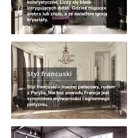
kolorystyczne. Liczy się blask
intrygujących detali. Gdzieś migocze
srebro lub złoto, a ze światłem igrają
kryształy.
Styl francuski
Styl francuski – inaczej pałacowy, rodem
z Paryża. Nie bez powodu Francja jest
synonimem wytworności i ogromnego
pietyzmu.