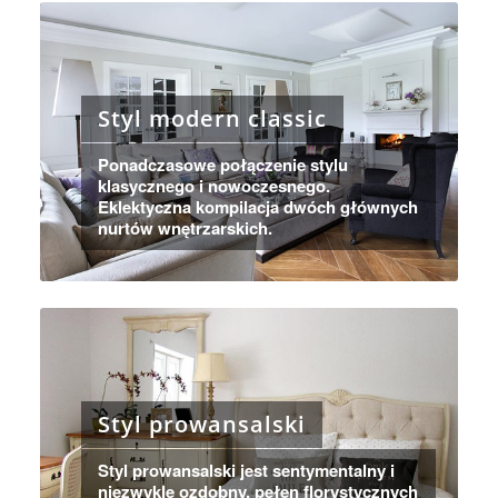
Styl modern classic
Ponadczasowe połączenie stylu
klasycznego i nowoczesnego.
Eklektyczna kompilacja dwóch głównych
nurtów wnętrzarskich.
Styl prowansalski
Styl prowansalski jest sentymentalny i
niezwykle ozdobny, pełen florystycznych