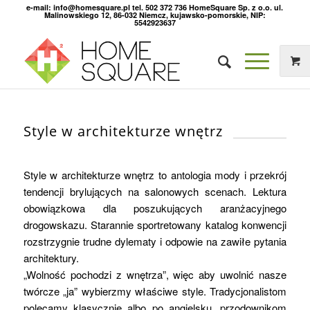
e-mail: info@homesquare.pl tel. 502 372 736 HomeSquare Sp. z o.o. ul.
Malinowskiego 12, 86-032 Niemcz, kujawsko-pomorskie, NIP:
5542923637
Style w architekturze wnętrz
Style w architekturze wnętrz to antologia mody i przekrój
tendencji brylujących na salonowych scenach. Lektura
obowiązkowa dla poszukujących aranżacyjnego
drogowskazu. Starannie sportretowany katalog konwencji
rozstrzygnie trudne dylematy i odpowie na zawiłe pytania
architektury.
„Wolność pochodzi z wnętrza”, więc aby uwolnić nasze
twórcze „ja” wybierzmy właściwe style. Tradycjonalistom
polecamy klasycznie albo po angielsku, przodownikom