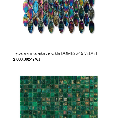
Tęczowa mozaika ze szkła DOMES 246 VELVET
2.600,00
zł
z Vat