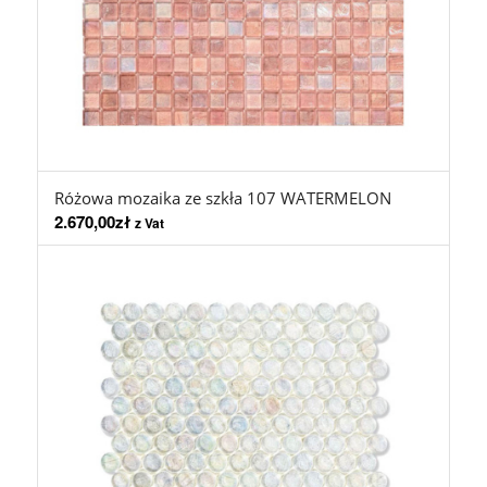
Różowa mozaika ze szkła 107 WATERMELON
2.670,00
zł
z Vat