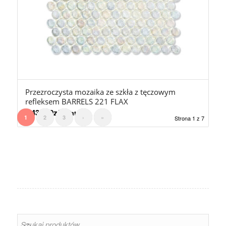
Przezroczysta mozaika ze szkła z tęczowym
refleksem BARRELS 221 FLAX
2.430,00
zł
z Vat
1
2
3
›
»
Strona 1 z 7