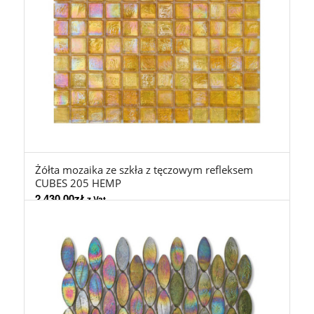
Żółta mozaika ze szkła z tęczowym refleksem
CUBES 205 HEMP
2.430,00
zł
z Vat