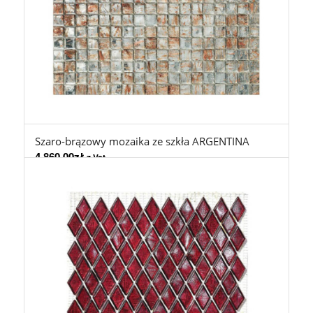
Szaro-brązowy mozaika ze szkła ARGENTINA
4.860,00
zł
z Vat