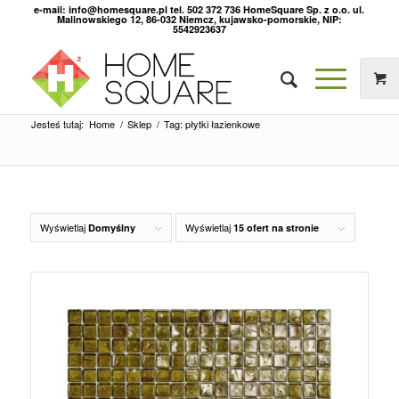
e-mail: info@homesquare.pl tel. 502 372 736 HomeSquare Sp. z o.o. ul.
Malinowskiego 12, 86-032 Niemcz, kujawsko-pomorskie, NIP:
5542923637
Jesteś tutaj:
Home
/
Sklep
/
Tag: płytki łazienkowe
Wyświetlaj
Wyświetlaj
Domyślny
15 ofert na stronie