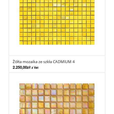
Żółta mozaika ze szkła CADMIUM 4
2.250,00
zł
z Vat