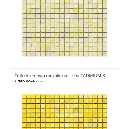
Żółto-kremowa mozaika ze szkła CADMIUM 3
1.750,00
zł
z Vat