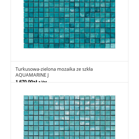
Turkusowa-zielona mozaika ze szkła
AQUAMARINE J
1.670,00
zł
z Vat