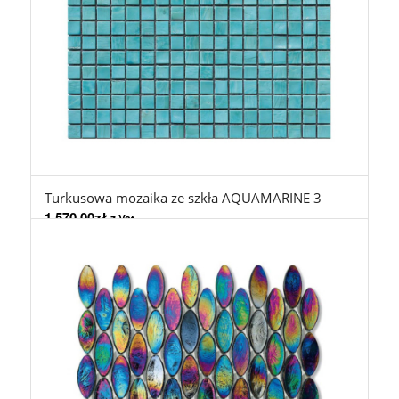
Turkusowa mozaika ze szkła AQUAMARINE 3
1.570,00
zł
z Vat