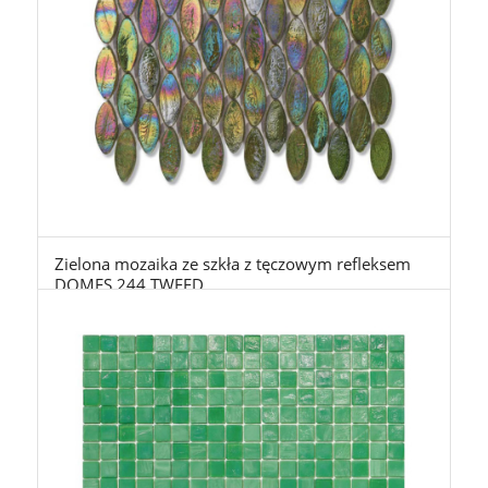
Zielona mozaika ze szkła z tęczowym refleksem
DOMES 244 TWEED
2.450,00
zł
z Vat