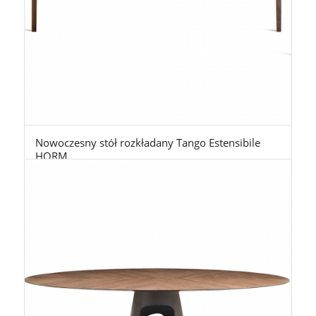
Nowoczesny stół rozkładany Tango Estensibile
HORM
11.500,00
zł
–
13.900,00
zł