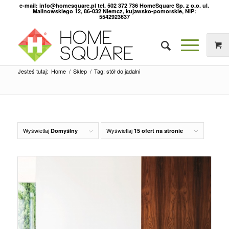
e-mail: info@homesquare.pl tel. 502 372 736 HomeSquare Sp. z o.o. ul.
Malinowskiego 12, 86-032 Niemcz, kujawsko-pomorskie, NIP:
5542923637
Jesteś tutaj:
Home
/
Sklep
/
Tag: stół do jadalni
Wyświetlaj
Wyświetlaj
Domyślny
15 ofert na stronie