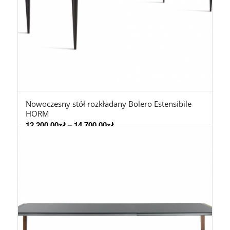
Nowoczesny stół rozkładany Bolero Estensibile
HORM
12.200,00
zł
–
14.700,00
zł