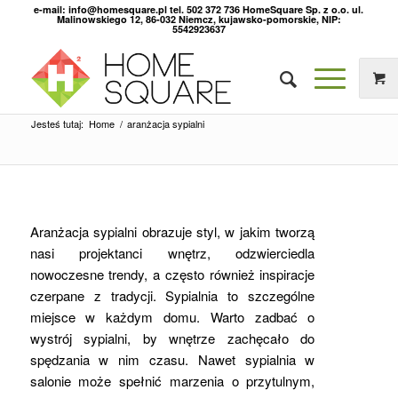
e-mail: info@homesquare.pl tel. 502 372 736 HomeSquare Sp. z o.o. ul.
Malinowskiego 12, 86-032 Niemcz, kujawsko-pomorskie, NIP:
5542923637
Jesteś tutaj:
Home
/
aranżacja sypialni
Aranżacja sypialni obrazuje styl, w jakim tworzą
nasi projektanci wnętrz, odzwierciedla
nowoczesne trendy, a często również inspiracje
czerpane z tradycji. Sypialnia to szczególne
miejsce w każdym domu. Warto zadbać o
wystrój sypialni, by wnętrze zachęcało do
spędzania w nim czasu. Nawet sypialnia w
salonie może spełnić marzenia o przytulnym,