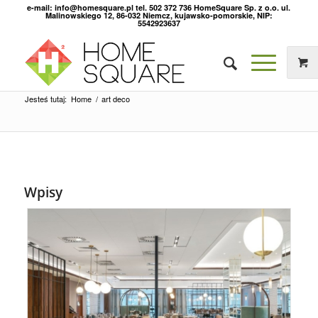
e-mail: info@homesquare.pl tel. 502 372 736 HomeSquare Sp. z o.o. ul.
Malinowskiego 12, 86-032 Niemcz, kujawsko-pomorskie, NIP:
5542923637
Jesteś tutaj:
Home
/
art deco
Wpisy