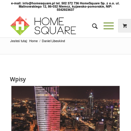
e-mail: info@homesquare.pl tel. 502 372 736 HomeSquare Sp. z o.o. ul.
Malinowskiego 12, 86-032 Niemcz, kujawsko-pomorskie, NIP:
5542923637
Jesteś tutaj:
Home
/
Daniel Libeskind
Wpisy