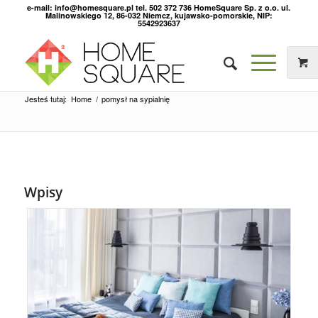
e-mail: info@homesquare.pl tel. 502 372 736 HomeSquare Sp. z o.o. ul.
Malinowskiego 12, 86-032 Niemcz, kujawsko-pomorskie, NIP:
5542923637
Jesteś tutaj:
Home
/
pomysł na sypialnię
Wpisy