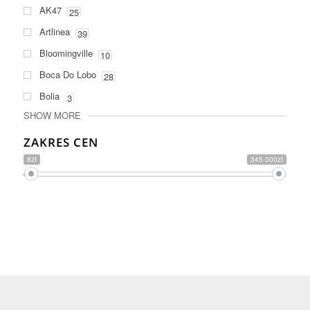
AK47
25
Artlinea
39
Bloomingville
10
Boca Do Lobo
28
Bolia
3
SHOW MORE
ZAKRES CEN
8zł
345 000zł