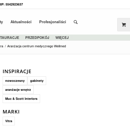
NIP: 5542923637
ty
Aktualności
Profesjonaliści
STAURACJE
PRZEDPOKÓJ
WIĘCEJ
tra
/
Aranżacja centrum medycznego Wellmed
INSPIRACJE
nowoczesny
gabinety
aranżacje wnętrz
Muc & Scott Interiors
MARKI
Vitra