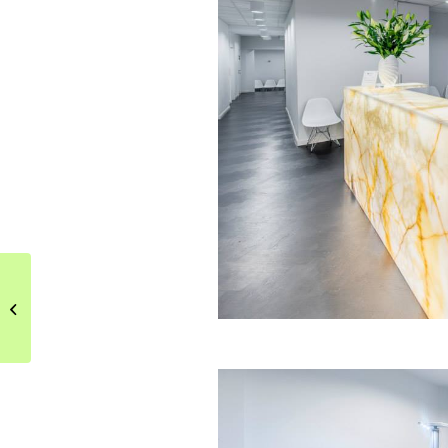
Aranżacja kameralnego
biura z zielonym
akcentem