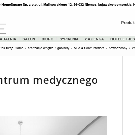
36 HomeSquare Sp. z o.o. ul. Malinowskiego 12, 86-032 Niemcz, kujawsko-pomorskie, 
Produk
ADALNIA
SALON
BIURO
SYPIALNIA
ŁAZIENKA
HOTELE I RE
teś tutaj:
Home
/
aranżacje wnętrz
/
gabinety
/
Muc & Scott Interiors
/
nowoczesny
/
Vi
entrum medycznego