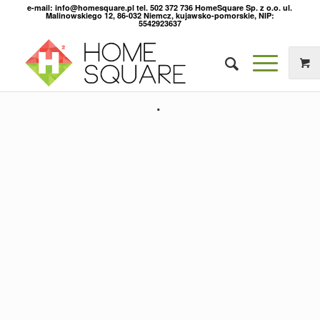
e-mail: info@homesquare.pl tel. 502 372 736 HomeSquare Sp. z o.o. ul.
Malinowskiego 12, 86-032 Niemcz, kujawsko-pomorskie, NIP:
5542923637