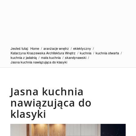
Jesteś tutaj:
Home
/
aranżacje wnętrz
/
eklektyczny
/
Katarzyna Kraszewska Architektura Wnętrz
/
kuchnia
/
kuchnia otwarta
/
kuchnia z jadalnią
/
mała kuchnia
/
skandynawski
/
Jasna kuchnia nawiązująca do klasyki
Jasna kuchnia
nawiązująca do
klasyki