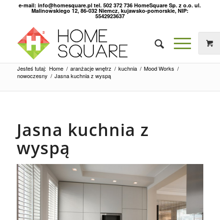
e-mail: info@homesquare.pl tel. 502 372 736 HomeSquare Sp. z o.o. ul.
Malinowskiego 12, 86-032 Niemcz, kujawsko-pomorskie, NIP:
5542923637
Jesteś tutaj:
Home
/
aranżacje wnętrz
/
kuchnia
/
Mood Works
/
nowoczesny
/
Jasna kuchnia z wyspą
Jasna kuchnia z
wyspą