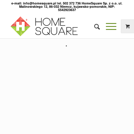
e-mail: info@homesquare.pl tel. 502 372 736 HomeSquare Sp. z o.o. ul.
Malinowskiego 12, 86-032 Niemcz, kujawsko-pomorskie, NIP:
5542923637