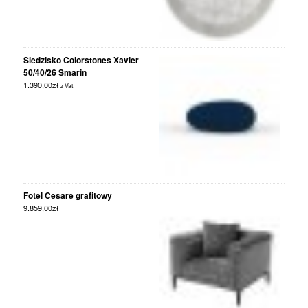
Siedzisko Colorstones Xavier
50/40/26 Smarin
1.390,00
zł
z Vat
Fotel Cesare grafitowy
9.859,00
zł