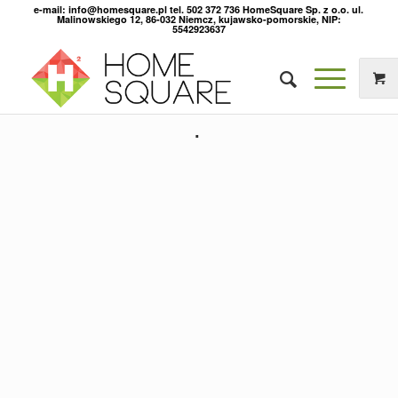
e-mail: info@homesquare.pl tel. 502 372 736 HomeSquare Sp. z o.o. ul.
Malinowskiego 12, 86-032 Niemcz, kujawsko-pomorskie, NIP:
5542923637