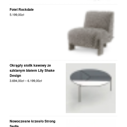
Fotel Rockdale
5.199,00
zł
Okrągły stolik kawowy ze
szklanym blatem Lily Shake
Design
3.694,00
zł
–
6.199,00
zł
Nowoczesne krzesło Strong
Sedia