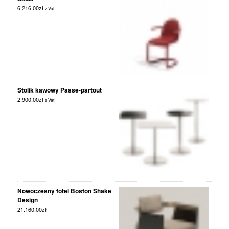
6.216,00
zł
z Vat
Stolik kawowy Passe-partout
2.900,00
zł
z Vat
Nowoczesny fotel Boston Shake
Design
21.160,00
zł