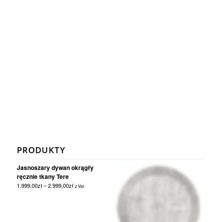
PRODUKTY
Jasnoszary dywan okrągły
ręcznie tkany Tere
1.999,00
zł
–
2.999,00
zł
z Vat