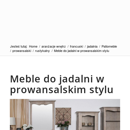
Jesteś tutaj:
Home
/
aranżacje wnętrz
/
francuski
/
jadalnia
/
Patiomeble
/
prowansalski
/
rustykalny
/
Meble do jadalni w prowansalskim stylu
Meble do jadalni w
prowansalskim stylu