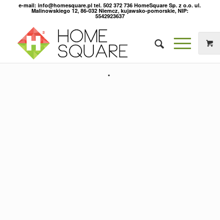
e-mail: info@homesquare.pl tel. 502 372 736 HomeSquare Sp. z o.o. ul.
Malinowskiego 12, 86-032 Niemcz, kujawsko-pomorskie, NIP:
5542923637