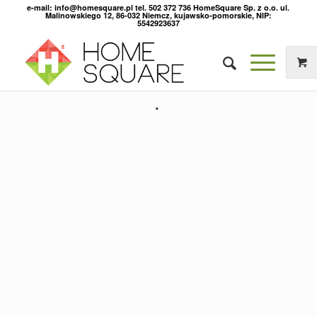
e-mail: info@homesquare.pl tel. 502 372 736 HomeSquare Sp. z o.o. ul.
Malinowskiego 12, 86-032 Niemcz, kujawsko-pomorskie, NIP:
5542923637