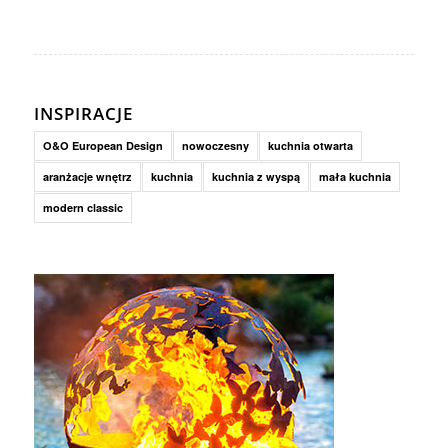
INSPIRACJE
O&O European Design
nowoczesny
kuchnia otwarta
aranżacje wnętrz
kuchnia
kuchnia z wyspą
mała kuchnia
modern classic