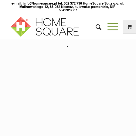
e-mail: info@homesquare.pl tel. 502 372 736 HomeSquare Sp. z o.o. ul.
Malinowskiego 12, 86-032 Niemcz, kujawsko-pomorskie, NIP:
5542923637