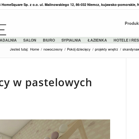
36 HomeSquare Sp. z o.o. ul. Malinowskiego 12, 86-032 Niemcz, kujawsko-pomorskie, 
Produk
ADALNIA
SALON
BIURO
SYPIALNIA
ŁAZIENKA
HOTELE I RE
Jesteś tutaj:
Home
/
nowoczesny
/
Pokój dziecięcy
/
projekty wnętrz
/
skandynaw
ęcy w pastelowych