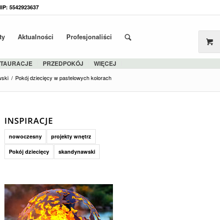
NIP: 5542923637
ty
Aktualności
Profesjonaliści
STAURACJE
PRZEDPOKÓJ
WIĘCEJ
ski
/
Pokój dziecięcy w pastelowych kolorach
INSPIRACJE
nowoczesny
projekty wnętrz
Pokój dziecięcy
skandynawski