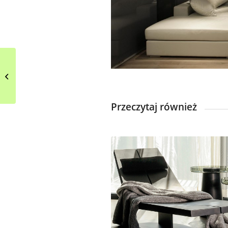
Nowoczesna bryła
domu w bieli – projekt
Przeczytaj również