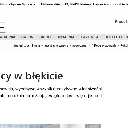
36 HomeSquare Sp. z o.o. ul. Malinowskiego 12, 86-032 Niemcz, kujawsko-pomorskie, 
Produk
ADALNIA
SALON
BIURO
SYPIALNIA
ŁAZIENKA
HOTELE I RE
Jesteś tutaj:
Home
/
aranżacje wnętrz
/
nowoczesny
/
Pepe pracownia
/
Pokój
cy w błękicie
racownia, wydobywa wszystkie pozytywne właściwości
nale dopełnia aranżacje, wnętrze jest więc jasne i