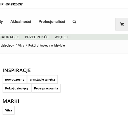
NIP: 5542923637
ty
Aktualności
Profesjonaliści
STAURACJE
PRZEDPOKÓJ
WIĘCEJ
 dziecięcy
/
Vitra
/
Pokój chłopięcy w błękicie
INSPIRACJE
nowoczesny
aranżacje wnętrz
Pokój dziecięcy
Pepe pracownia
MARKI
Vitra