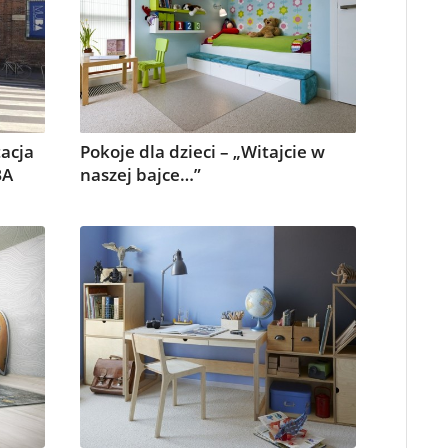
acja
Pokoje dla dzieci – „Witajcie w
BA
naszej bajce…”