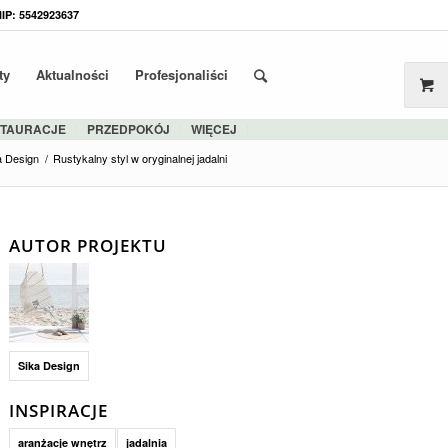
NIP: 5542923637
ty
Aktualności
Profesjonaliści
STAURACJE
PRZEDPOKÓJ
WIĘCEJ
a Design
/
Rustykalny styl w oryginalnej jadalni
AUTOR PROJEKTU
Sika Design
INSPIRACJE
aranżacje wnętrz
jadalnia