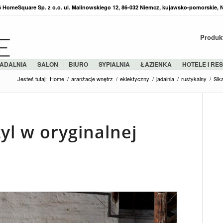
36 HomeSquare Sp. z o.o. ul. Malinowskiego 12, 86-032 Niemcz, kujawsko-pomorskie, 
Produk
ADALNIA
SALON
BIURO
SYPIALNIA
ŁAZIENKA
HOTELE I RE
Jesteś tutaj:
Home
/
aranżacje wnętrz
/
eklektyczny
/
jadalnia
/
rustykalny
/
Sik
yl w oryginalnej