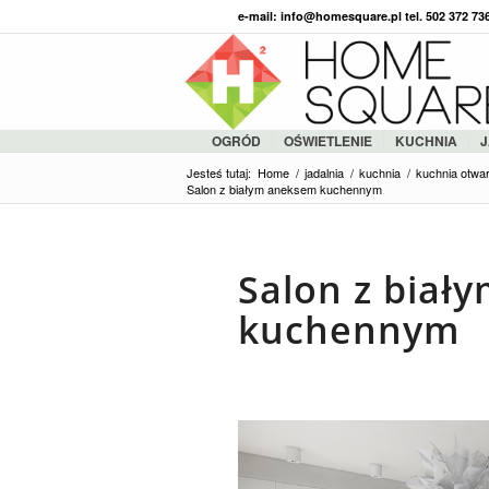
e-mail: info@homesquare.pl tel. 502 372 7
OGRÓD
OŚWIETLENIE
KUCHNIA
J
Jesteś tutaj:
Home
/
jadalnia
/
kuchnia
/
kuchnia otwar
Salon z białym aneksem kuchennym
Salon z biał
kuchennym