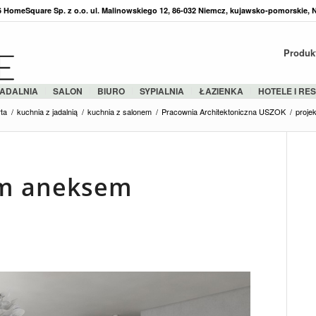
36 HomeSquare Sp. z o.o. ul. Malinowskiego 12, 86-032 Niemcz, kujawsko-pomorskie, 
Produk
ADALNIA
SALON
BIURO
SYPIALNIA
ŁAZIENKA
HOTELE I RE
ta
/
kuchnia z jadalnią
/
kuchnia z salonem
/
Pracownia Architektoniczna USZOK
/
proje
ym aneksem