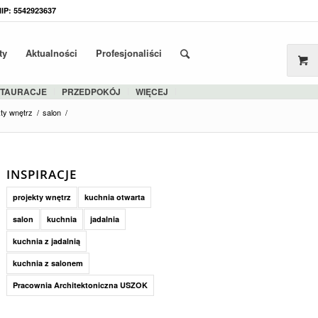
NIP: 5542923637
ty
Aktualności
Profesjonaliści
STAURACJE
PRZEDPOKÓJ
WIĘCEJ
kty wnętrz
/
salon
/
INSPIRACJE
projekty wnętrz
kuchnia otwarta
salon
kuchnia
jadalnia
kuchnia z jadalnią
kuchnia z salonem
Pracownia Architektoniczna USZOK