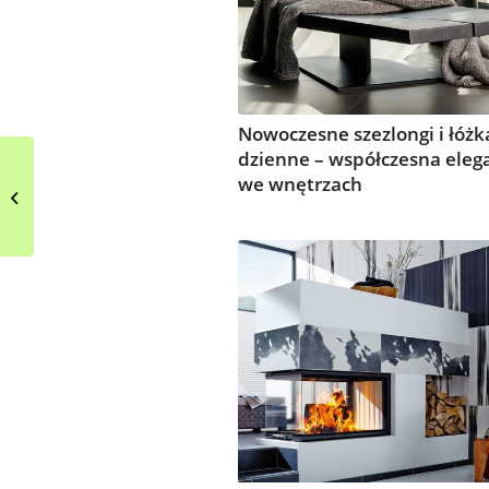
Nowoczesne szezlongi i łóżk
dzienne – współczesna eleg
Minimalistyczna
we wnętrzach
łazienka z lustrzaną
ścianą