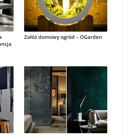
a
Załóż domowy ogród – OGarden
ancja