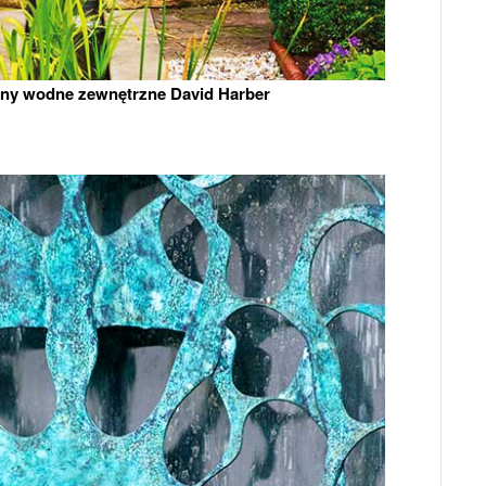
any wodne zewnętrzne David Harber