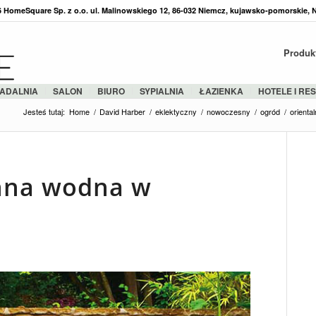
36 HomeSquare Sp. z o.o. ul. Malinowskiego 12, 86-032 Niemcz, kujawsko-pomorskie, 
Produk
ADALNIA
SALON
BIURO
SYPIALNIA
ŁAZIENKA
HOTELE I RE
Jesteś tutaj:
Home
/
David Harber
/
eklektyczny
/
nowoczesny
/
ogród
/
orienta
anna wodna w