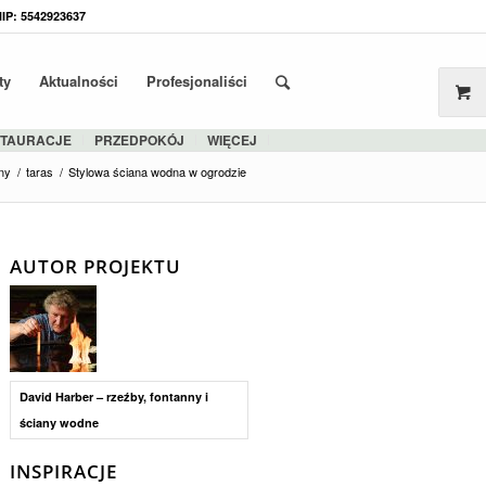
NIP: 5542923637
ty
Aktualności
Profesjonaliści
STAURACJE
PRZEDPOKÓJ
WIĘCEJ
lny
/
taras
/
Stylowa ściana wodna w ogrodzie
AUTOR PROJEKTU
David Harber – rzeźby, fontanny i
ściany wodne
INSPIRACJE