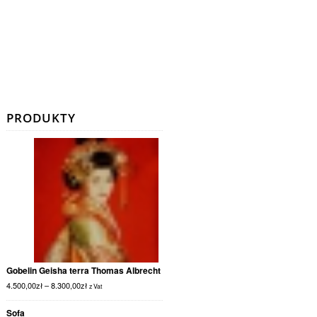
PRODUKTY
Gobelin Geisha terra Thomas Albrecht
4.500,00
zł
–
8.300,00
zł
z Vat
Sofa