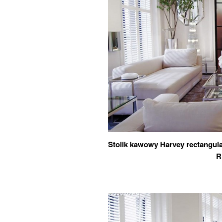
Stolik kawowy Harvey rectangul
R