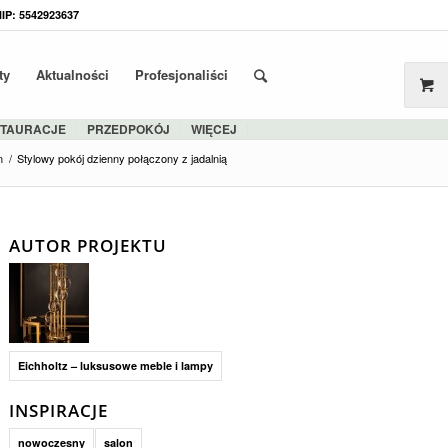
NIP: 5542923637
ty
Aktualności
Profesjonaliści
STAURACJE
PRZEDPOKÓJ
WIĘCEJ
n
/
Stylowy pokój dzienny połączony z jadalnią
AUTOR PROJEKTU
Eichholtz – luksusowe meble i lampy
INSPIRACJE
nowoczesny
salon