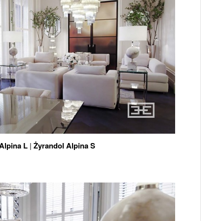
Alpina L
|
Żyrandol Alpina S