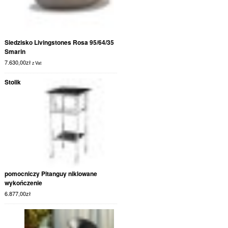
Siedzisko Livingstones Rosa 95/64/35
Smarin
7.630,00
zł
z Vat
Stolik
pomocniczy Pitanguy niklowane
wykończenie
6.877,00
zł