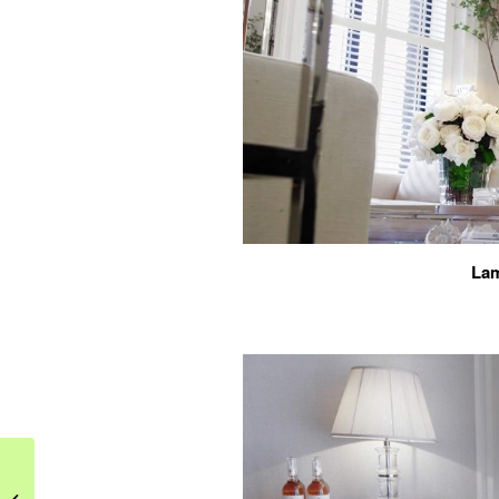
Lam
Różowy salon
wykończony złotymi i