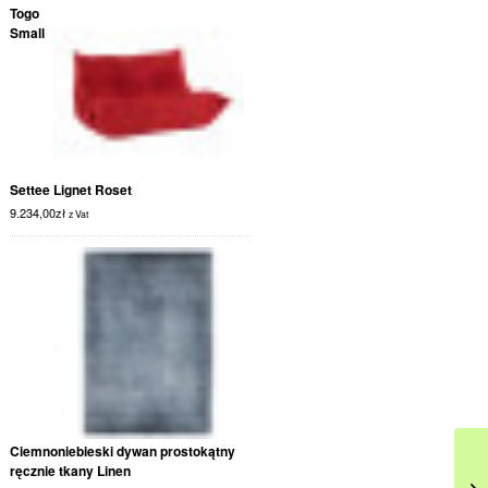
Togo
Small
Settee Lignet Roset
9.234,00
zł
z Vat
Ciemnoniebieski dywan prostokątny
ręcznie tkany Linen