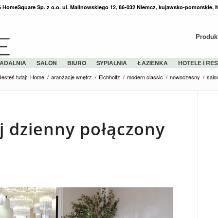
36 HomeSquare Sp. z o.o. ul. Malinowskiego 12, 86-032 Niemcz, kujawsko-pomorskie, 
Produk
ADALNIA
SALON
BIURO
SYPIALNIA
ŁAZIENKA
HOTELE I RE
Jesteś tutaj:
Home
/
aranżacje wnętrz
/
Eichholtz
/
modern classic
/
nowoczesny
/
salo
j dzienny połączony