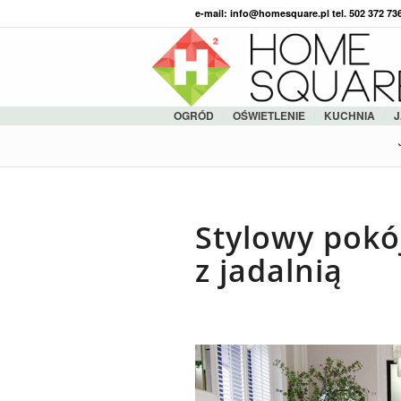
e-mail: info@homesquare.pl tel. 502 372 7
OGRÓD
OŚWIETLENIE
KUCHNIA
J
Stylowy pokó
z jadalnią