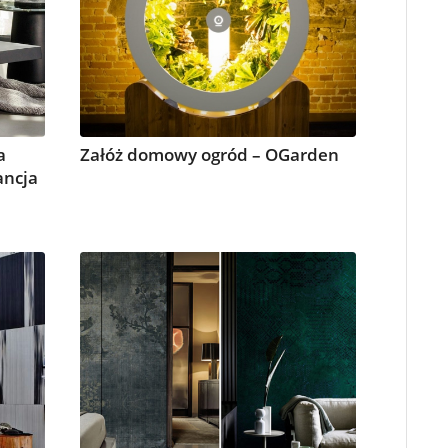
a
Załóż domowy ogród – OGarden
ancja