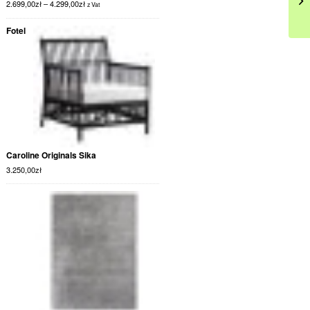
2.699,00
zł
–
4.299,00
zł
z Vat
Fotel
Caroline Originals Sika
3.250,00
zł