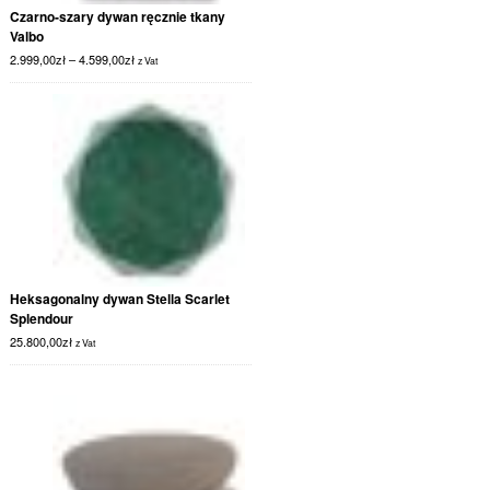
Czarno-szary dywan ręcznie tkany
Valbo
2.999,00
zł
–
4.599,00
zł
z Vat
Heksagonalny dywan Stella Scarlet
Splendour
25.800,00
zł
z Vat