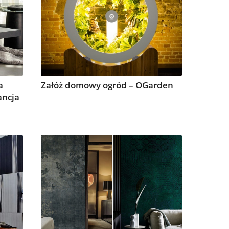
a
Załóż domowy ogród – OGarden
ancja