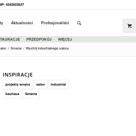
NIP: 5542923637
ty
Aktualności
Profesjonaliści
STAURACJE
PRZEDPOKÓJ
WIĘCEJ
salon
/
Smania
/
Wystrój industrialnego salonu
INSPIRACJE
projekty wnętrz
salon
industrial
bauhaus
Smania