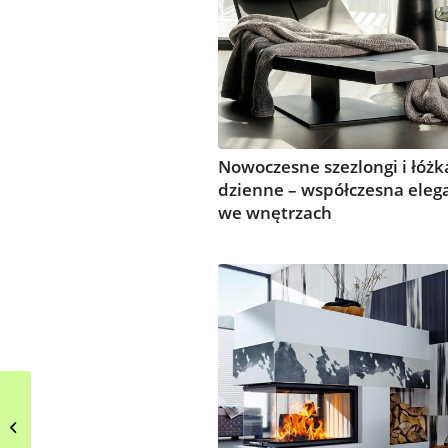
Nowoczesne szezlongi i łóżk
dzienne – współczesna eleg
we wnętrzach
Salon w stylu lat 50 ‚