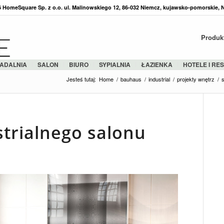
36 HomeSquare Sp. z o.o. ul. Malinowskiego 12, 86-032 Niemcz, kujawsko-pomorskie, 
Produk
ADALNIA
SALON
BIURO
SYPIALNIA
ŁAZIENKA
HOTELE I RE
Jesteś tutaj:
Home
/
bauhaus
/
industrial
/
projekty wnętrz
/
strialnego salonu