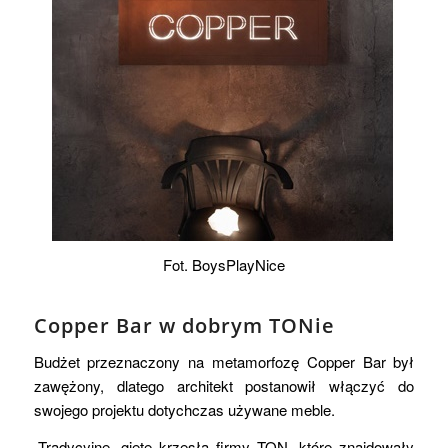
Fot. BoysPlayNice
Copper Bar w dobrym TONie
Budżet przeznaczony na metamorfozę Copper Bar był
zawężony, dlatego architekt postanowił włączyć do
swojego projektu dotychczas używane meble.
„Tradycyjne, gięte krzesła firmy TON, które znajdowały