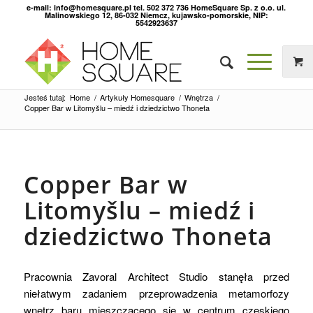
e-mail: info@homesquare.pl tel. 502 372 736 HomeSquare Sp. z o.o. ul.
Malinowskiego 12, 86-032 Niemcz, kujawsko-pomorskie, NIP:
5542923637
Jesteś tutaj:
Home
/
Artykuły Homesquare
/
Wnętrza
/
Copper Bar w Litomyšlu – miedź i dziedzictwo Thoneta
Copper Bar w
Litomyšlu – miedź i
dziedzictwo Thoneta
Pracownia Zavoral Architect Studio stanęła przed
niełatwym zadaniem przeprowadzenia metamorfozy
wnętrz baru mieszczącego się w centrum czeskiego