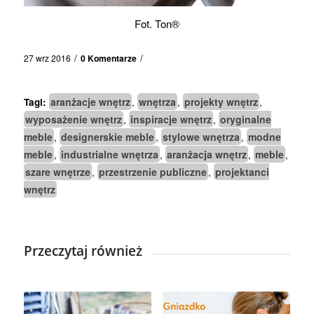
Fot. Ton®
/
/
27 wrz 2016
0 Komentarze
aranżacje wnętrz
wnętrza
projekty wnętrz
Tagi:
,
,
,
wyposażenie wnętrz
inspiracje wnętrz
oryginalne
,
,
meble
designerskie meble
stylowe wnętrza
modne
,
,
,
meble
industrialne wnętrza
aranżacja wnętrz
meble
,
,
,
,
szare wnętrze
przestrzenie publiczne
projektanci
,
,
wnętrz
Przeczytaj również