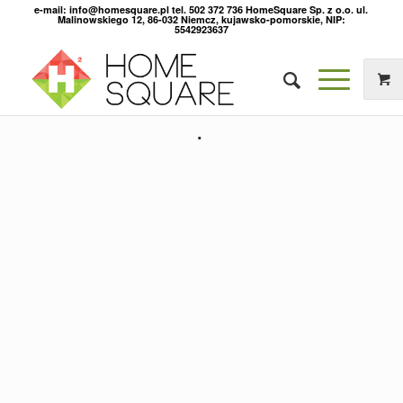
e-mail: info@homesquare.pl tel. 502 372 736 HomeSquare Sp. z o.o. ul.
Malinowskiego 12, 86-032 Niemcz, kujawsko-pomorskie, NIP:
5542923637